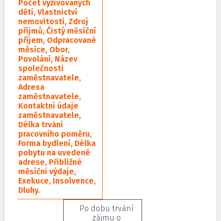
Počet vyživovaných
dětí, Vlastnictví
nemovitosti, Zdroj
příjmů, Čistý měsíční
příjem, Odpracované
měsíce, Obor,
Povolání, Název
společnosti
zaměstnavatele,
Adresa
zaměstnavatele,
Kontaktní údaje
zaměstnavatele,
Délka trvání
pracovního poměru,
Forma bydlení, Délka
pobytu na uvedené
adrese, Přibližné
měsíční výdaje,
Exekuce, Insolvence,
Dluhy.
Po dobu trvání
zájmu o