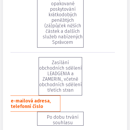
opakované
poskytování
krátkodobých
peněžitých
(zá)půjček nižších
částek a dalších
služeb nabízených
Správcem
Zasílání
obchodních sdělení
LEADGENIA a
ZAMERIN., včetně
obchodních sdělení
třetích stran
e-mailová adresa,
telefonní číslo
Po dobu trvání
souhlasu