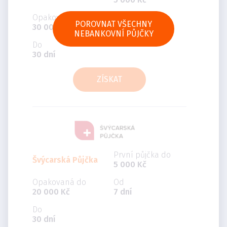
Opakovaná do
Od
POROVNAT VŠECHNY
30 000 Kč
5 dní
NEBANKOVNÍ PŮJČKY
Do
30 dní
ZÍSKAT
První půjčka do
Švýcarská Půjčka
5 000 Kč
Opakovaná do
Od
20 000 Kč
7 dní
Do
30 dní