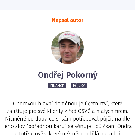
Napsal autor
Ondřej Pokorný
FINANCE
PŮJČKY
Ondrovou hlavní doménou je účetnictví, které
zajišťuje pro své klienty z řad OSVČ a malých firem.
Nicméně od doby, co si sám potřeboval půjčit na dle
jeho slov “pořádnou káru” se věnuje i půjčkám Ondra
je totiž člověk, který než něco udělá, detailně