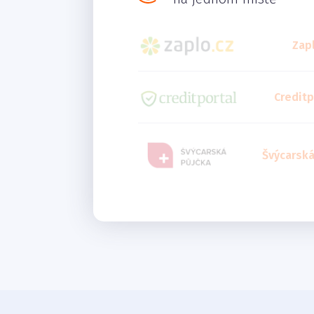
Zap
Creditp
Švýcarská