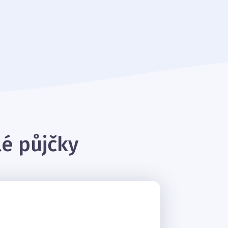
lé půjčky