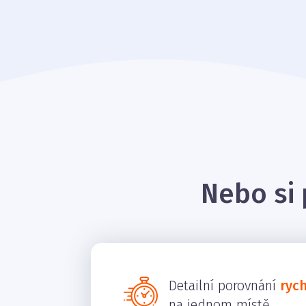
Nebo si 
Detailní porovnání
ryc
na jednom místě