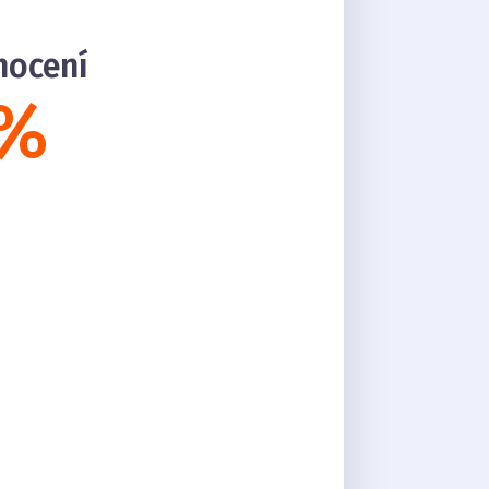
nocení
 %