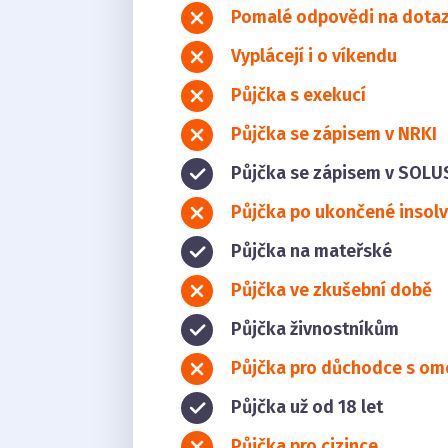
Pomalé odpovědi na dota
Vyplácejí i o víkendu
Půjčka s exekucí
Půjčka se zápisem v NRKI
Půjčka se zápisem v SOLU
Půjčka po ukončené insolv
Půjčka na mateřské
Půjčka ve zkušební době
Půjčka živnostníkům
Půjčka pro důchodce s o
Půjčka už od 18 let
Půjčka pro cizince