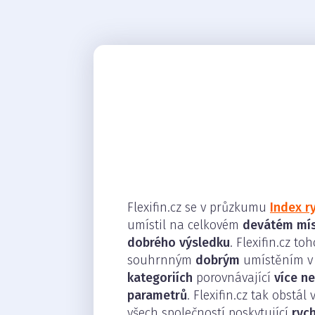
Flexifin.cz se v průzkumu
Index r
umístil na celkovém
devátém mí
dobrého výsledku
. Flexifin.cz to
souhrnným
dobrým
umístěním 
kategoriích
porovnávající
více n
parametrů
. Flexifin.cz tak obstál
všech společností poskytující
rych