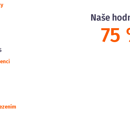
zy
Naše hod
75
S
enci
mezením