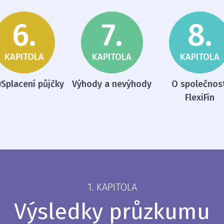
6.
7.
8.
KAPITOLA
KAPITOLA
KAPITOLA
)Splacení půjčky
Výhody a nevýhody
O společnost
FlexiFin
1. KAPITOLA
Výsledky průzkumu