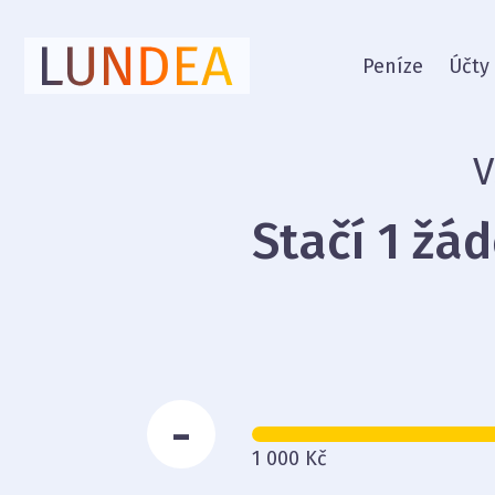
Peníze
Účty
V
Stačí 1 žá
-
1 000 Kč