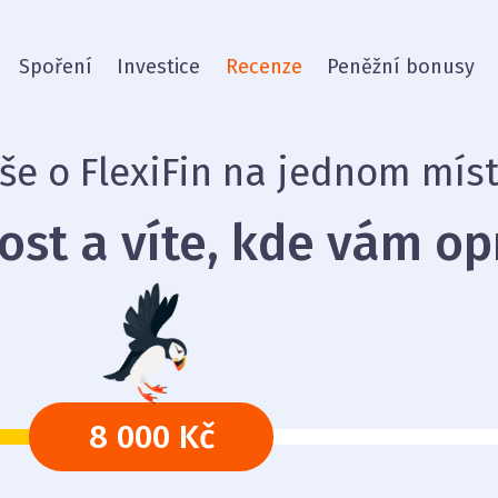
Spoření
Investice
Recenze
Peněžní bonusy
še o FlexiFin na jednom mís
dost a víte, kde vám op
8 000 Kč