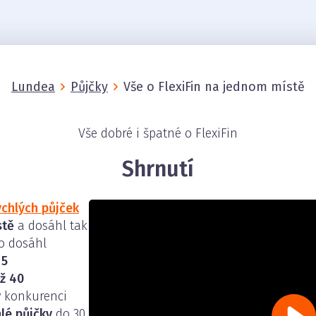
Lundea
Půjčky
Vše o FlexiFin na jednom místě
Vše dobré i špatné o FlexiFin
Shrnutí
ychlých půjček
stě
a dosáhl tak
ho dosáhl
v
5
ež 40
 v konkurenci
lé půjčky
do 30