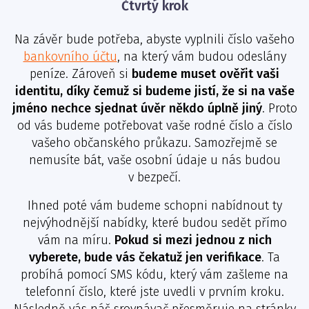
Čtvrtý krok
Na závěr bude potřeba, abyste vyplnili číslo vašeho
bankovního účtu
, na který vám budou odeslány
peníze. Zároveň si
budeme muset ověřit vaši
identitu, díky čemuž si budeme jistí, že si na vaše
jméno nechce sjednat úvěr někdo úplně jiný
. Proto
od vás budeme potřebovat vaše rodné číslo a číslo
vašeho občanského průkazu. Samozřejmě se
nemusíte bát, vaše osobní údaje u nás budou
v bezpečí.
Ihned poté vám budeme schopni nabídnout ty
nejvýhodnější nabídky, které budou sedět přímo
vám na míru.
Pokud si mezi jednou z nich
vyberete, bude vás čekatuž jen verifikace
. Ta
probíhá pomocí SMS kódu, který vám zašleme na
telefonní číslo, které jste uvedli v prvním kroku.