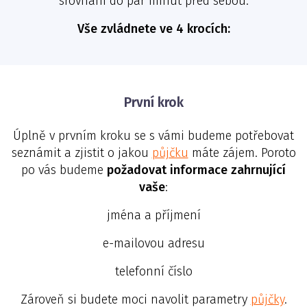
srovnání do pár minut před sebou.
Vše zvládnete ve 4 krocích:
První krok
Úplně v prvním kroku se s vámi budeme potřebovat
seznámit a zjistit o jakou
půjčku
máte zájem. Poroto
po vás budeme
požadovat informace zahrnující
vaše
:
jména a příjmení
e-mailovou adresu
telefonní číslo
Zároveň si budete moci navolit parametry
půjčky
.