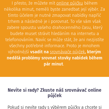
I přesto, že můžete mít
online půjčku
během
několika minut, neměli byste zanedbat její výběr. Za
tímto účelem je nutné zmapovat nabídky napříč
trhem a následně je i porovnat. To vše vám však
zabere spoustu vašeho drahocenného času, který
budete muset strávit hledáním na internetu a
telefonováním. Navíc se může stát, že ani nezjistíte
všechny potřebné informace. Proto je mnohem
výhodnější
vsadit na
srovnávače půjček
, kterým
nedělá problémy srovnat stovky nabídek během
pár minut
.
Nevíte si rady? Zkuste náš srovnávač online
půjček
Pokud si nevíte rady s výběrem půjčky a chcete si