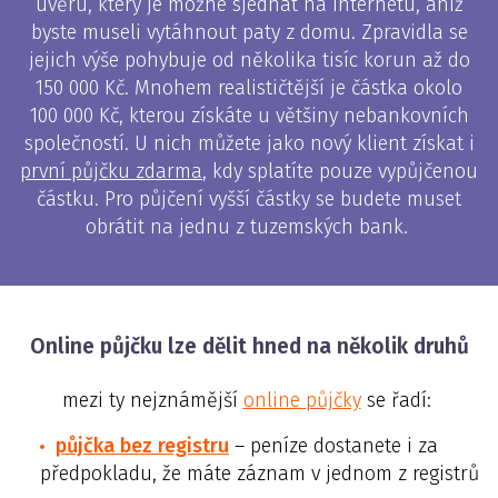
úvěru, který je možné sjednat na internetu, aniž
byste museli vytáhnout paty z domu. Zpravidla se
jejich výše pohybuje od několika tisíc korun až do
150 000 Kč. Mnohem realističtější je částka okolo
100 000 Kč, kterou získáte u většiny nebankovních
společností. U nich můžete jako nový klient získat i
první půjčku zdarma
, kdy splatíte pouze vypůjčenou
částku. Pro půjčení vyšší částky se budete muset
obrátit na jednu z tuzemských bank.
Online půjčku lze dělit hned na několik druhů
mezi ty nejznámější
online půjčky
se řadí:
půjčka bez registru
– peníze dostanete i za
předpokladu, že máte záznam v jednom z registrů