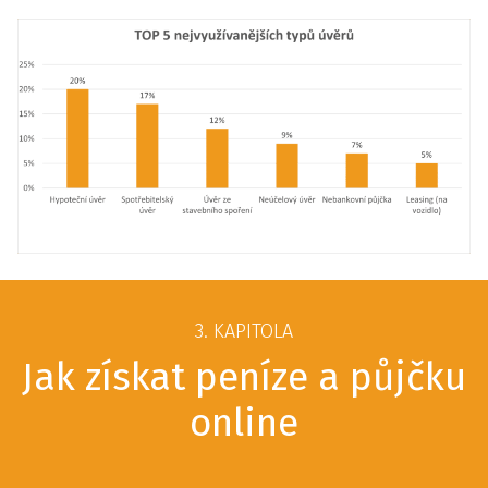
3. KAPITOLA
Jak získat peníze a půjčku
online