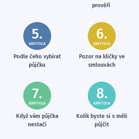
prověří
5.
6.
KAPITOLA
KAPITOLA
Podle čeho vybírat
Pozor na kličky ve
půjčku
smlouvách
7.
8.
KAPITOLA
KAPITOLA
Když vám půjčka
Kolik byste si s měli
nestačí
půjčit