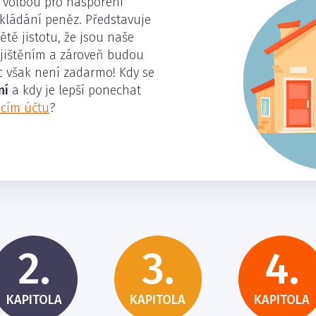
í volbou pro naspoření
dkládání peněz. Představuje
tě jistotu, že jsou naše
jištěním a zároveň budou
ic však není zadarmo! Kdy se
ní
a kdy je lepší ponechat
icím účtu
?
2.
3.
4.
KAPITOLA
KAPITOLA
KAPITOLA