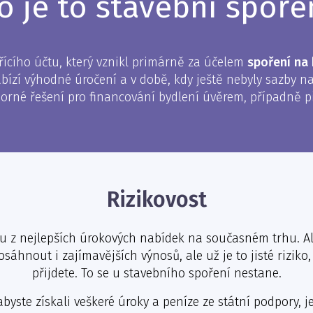
o je to stavební spoře
řícího účtu, který vznikl primárně za účelem
spoření na 
ízí výhodné úročení a v době, kdy ještě nebyly sazby na
ýborné řešení pro financování bydlení úvěrem, případně 
Rizikovost
 z nejlepších úrokových nabídek na současném trhu. Al
hnout i zajímavějších výnosů, ale už je to jisté riziko,
přijdete. To se u stavebního spoření nestane.
abyste získali veškeré úroky a peníze ze státní podpory, j