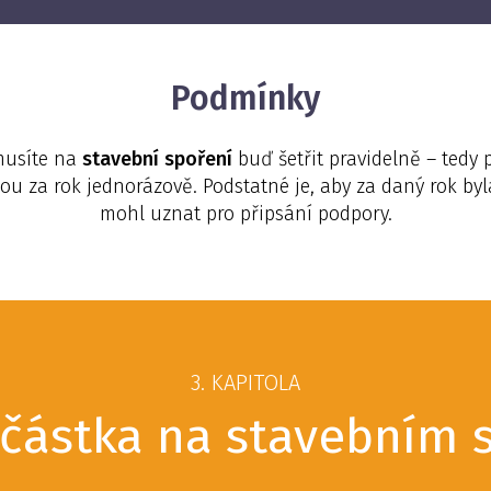
Podmínky
 musíte na
stavební spoření
buď šetřit pravidelně – tedy
ou za rok jednorázově. Podstatné je, aby za daný rok byl
mohl uznat pro připsání podpory.
3. KAPITOLA
 částka na stavebním 