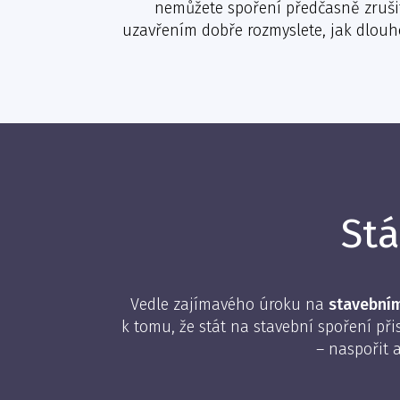
nemůžete spoření předčasně zrušit a
uzavřením dobře rozmyslete, jak dlouh
Stá
Vedle zajímavého úroku na
stavební
k tomu, že stát na stavební spoření př
– naspořit 