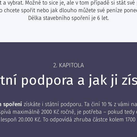
 vybrat. Možné to sice je, ale v tom případě si stát své
o chcete spořit nebo jak dlouho můžete své peníze ponec
Délka stavebního spoření je 6 let.
2. KAPITOLA
tní podpora a jak ji zí
m spoření
získáte i státní podporu. Ta činí 10 % z vámi 
ispívá maximálně 2000 Kč ročně, je potřeba – pokud tedy
alespoň 20.000 Kč. To odpovídá zhruba částce kolem 1700