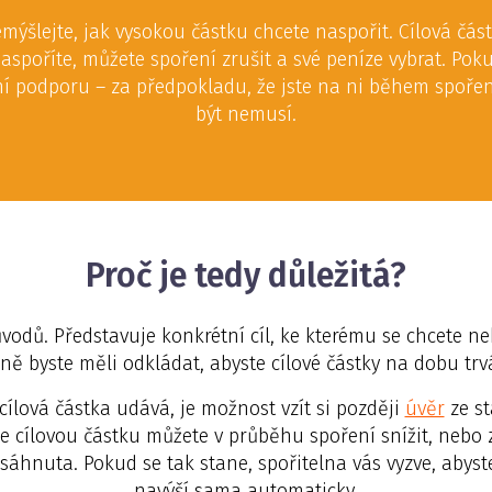
emýšlejte, jak vysokou částku chcete naspořit. Cílová část
naspoříte, můžete spoření zrušit a své peníze vybrat. Pok
tní podporu – za předpokladu, že jste na ni během spoře
být nemusí.
Proč je tedy důležitá?
vodů. Představuje konkrétní cíl, ke kterému se chcete neb
čně byste měli odkládat, abyste cílové částky na dobu tr
ílová částka udává, je možnost vzít si později
úvěr
ze st
e cílovou částku můžete v průběhu spoření snížit, nebo z
sáhnuta. Pokud se tak stane, spořitelna vás vyzve, abyste 
navýší sama automaticky.