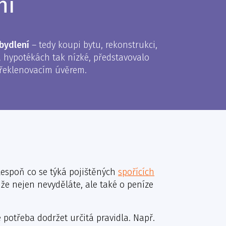
ní
bydlení
– tedy koupi bytu, rekonstrukci,
 hypotékách tak nízké, představovalo
překlenovacím úvěrem.
espoň co se týká pojištěných
spořících
 že nejen nevyděláte, ale také o peníze
e potřeba dodržet určitá pravidla. Např.