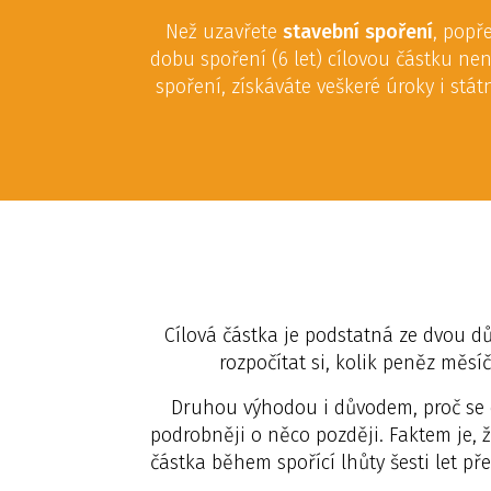
Než uzavřete
stavební spoření
, popř
dobu spoření (6 let) cílovou částku ne
spoření, získáváte veškeré úroky i stá
Cílová částka je podstatná ze dvou dů
rozpočítat si, kolik peněz měsí
Druhou výhodou i důvodem, proč se c
podrobněji o něco později. Faktem je, ž
částka během spořící lhůty šesti let pře