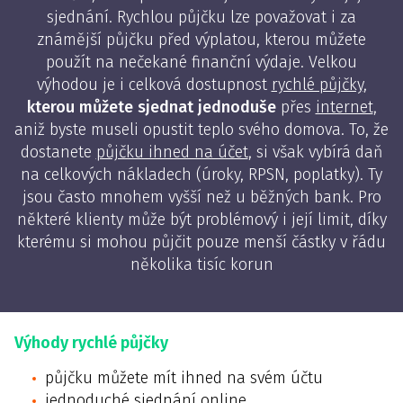
sjednání. Rychlou půjčku lze považovat i za
známější půjčku před výplatou, kterou můžete
použít na nečekané finanční výdaje. Velkou
výhodou je i celková dostupnost
rychlé půjčky
,
kterou můžete sjednat jednoduše
přes
internet
,
aniž byste museli opustit teplo svého domova. To, že
dostanete
půjčku ihned na účet
, si však vybírá daň
na celkových nákladech (úroky, RPSN, poplatky). Ty
jsou často mnohem vyšší než u běžných bank. Pro
některé klienty může být problémový i její limit, díky
kterému si mohou půjčit pouze menší částky v řádu
několika tisíc korun
Výhody rychlé půjčky
půjčku můžete mít ihned na svém účtu
jednoduché sjednání online