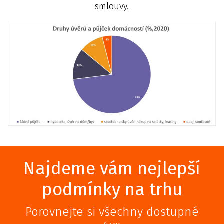
smlouvy.
Najdeme vám nejlepší
podmínky na trhu
Porovnejte si všechny dostupné