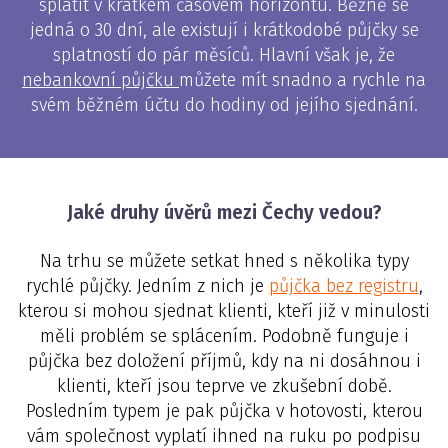
splatit
v krátkém časovém horizontu. Běžně se
jedná o 30 dní, ale existují i krátkodobé půjčky se
splatností do pár měsíců. Hlavní však je, že
nebankovní půjčku
můžete mít snadno a rychle na
svém běžném účtu do hodiny od jejího sjednání.
Jaké druhy úvěrů mezi Čechy vedou?
Na trhu se můžete setkat hned s několika typy
rychlé půjčky. Jedním z nich je
půjčka bez registru
,
kterou si mohou sjednat klienti, kteří již v minulosti
měli problém se splácením. Podobně funguje i
půjčka bez doložení příjmů, kdy na ni dosáhnou i
klienti, kteří jsou teprve ve zkušební době.
Posledním typem je pak půjčka v hotovosti, kterou
vám společnost vyplatí ihned na ruku po podpisu