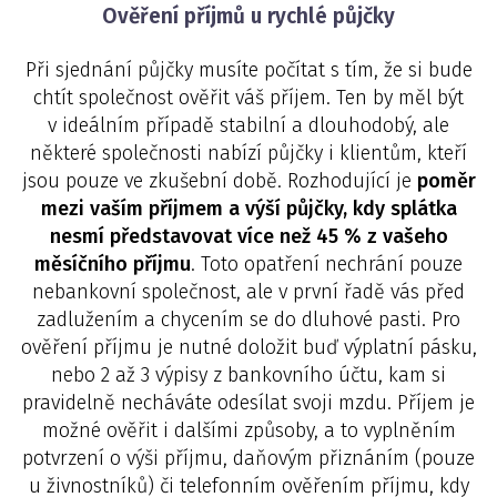
Ověření příjmů u rychlé půjčky
Při sjednání půjčky musíte počítat s tím, že si bude
chtít společnost ověřit váš příjem. Ten by měl být
v ideálním případě stabilní a dlouhodobý, ale
některé společnosti nabízí půjčky i klientům, kteří
jsou pouze ve zkušební době. Rozhodující je
poměr
mezi vaším příjmem a výší půjčky, kdy splátka
nesmí představovat více než 45 % z vašeho
měsíčního příjmu
. Toto opatření nechrání pouze
nebankovní společnost, ale v první řadě vás před
zadlužením a chycením se do dluhové pasti. Pro
ověření příjmu je nutné doložit buď výplatní pásku,
nebo 2 až 3 výpisy z bankovního účtu, kam si
pravidelně necháváte odesílat svoji mzdu. Příjem je
možné ověřit i dalšími způsoby, a to vyplněním
potvrzení o výši příjmu, daňovým přiznáním (pouze
u živnostníků) či telefonním ověřením příjmu, kdy