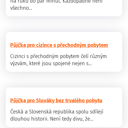
na ruku do pár minut. Každopádně není
všechno...
Půjčka pro cizince s přechodným pobytem
Cizinci s přechodným pobytem čelí různým
výzvám, které jsou spojené nejen s...
Půjčka pro Slováky bez trvalého pobytu
Česká a Slovenská republika spolu sdílejí
dlouhou historii. Není tedy divu, že...