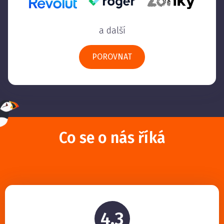
a další
POROVNAT
Co se o nás říká
4,3