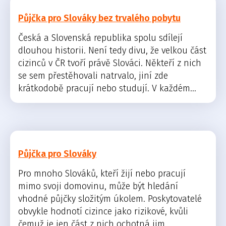
Půjčka pro Slováky bez trvalého pobytu
Česká a Slovenská republika spolu sdílejí
dlouhou historii. Není tedy divu, že velkou část
cizinců v ČR tvoří právě Slováci. Někteří z nich
se sem přestěhovali natrvalo, jiní zde
krátkodobě pracují nebo studují. V každém...
Půjčka pro Slováky
Pro mnoho Slováků, kteří žijí nebo pracují
mimo svoji domovinu, může být hledání
vhodné půjčky složitým úkolem. Poskytovatelé
obvykle hodnotí cizince jako rizikové, kvůli
čemuž je jen část z nich ochotná jim