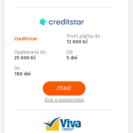
První půjčka do
Creditstar
12 000 Kč
Opakovaná do
Od
25 000 Kč
5 dní
Do
180 dní
ZÍSKAT
Více o společnosti