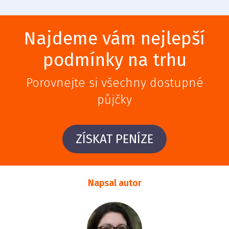
Najdeme vám nejlepší
podmínky na trhu
Porovnejte si všechny dostupné
půjčky
ZÍSKAT PENÍZE
Napsal autor