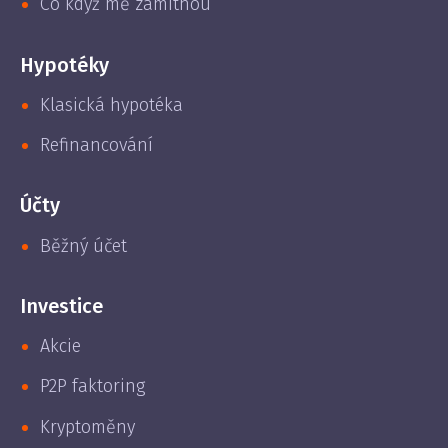
Co když mě zamítnou
Hypotéky
Klasická hypotéka
Refinancování
Účty
Běžný účet
Investice
Akcie
P2P faktoring
Kryptoměny