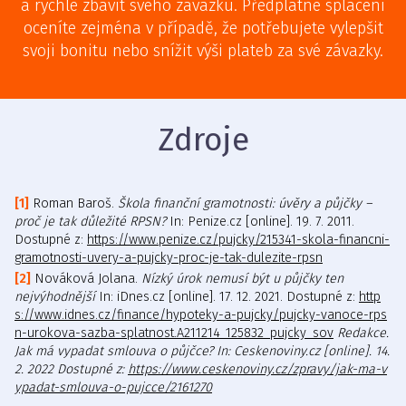
a rychle zbavit svého závazku. Předplatné splacení
oceníte zejména v případě, že potřebujete vylepšit
svoji bonitu nebo snížit výši plateb za své závazky.
Zdroje
Roman Baroš.
Škola finanční gramotnosti: úvěry a půjčky –
proč je tak důležité RPSN?
In: Penize.cz [online]. 19. 7. 2011.
Dostupné z:
https://www.penize.cz/pujcky/215341-skola-financni-
gramotnosti-uvery-a-pujcky-proc-je-tak-dulezite-rpsn
Nováková Jolana.
Nízký úrok nemusí být u půjčky ten
nejvýhodnější
In: iDnes.cz [online]. 17. 12. 2021. Dostupné z:
http
s://www.idnes.cz/finance/hypoteky-a-pujcky/pujcky-vanoce-rps
n-urokova-sazba-splatnost.A211214_125832_pujcky_sov
Redakce.
Jak má vypadat smlouva o půjčce? In: Ceskenoviny.cz [online]. 14.
2. 2022 Dostupné z:
https://www.ceskenoviny.cz/zpravy/jak-ma-v
ypadat-smlouva-o-pujcce/2161270