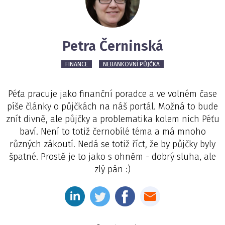
Petra Černinská
FINANCE
NEBANKOVNÍ PŮJČKA
Péťa pracuje jako finanční poradce a ve volném čase
píše články o půjčkách na náš portál. Možná to bude
znít divně, ale půjčky a problematika kolem nich Péťu
baví. Není to totiž černobílé téma a má mnoho
různých zákoutí. Nedá se totiž říct, že by půjčky byly
špatné. Prostě je to jako s ohněm - dobrý sluha, ale
zlý pán :)