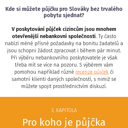
Kde si můžete půjčku pro Slováky bez trvalého
pobytu sjednat?
V poskytování půjček cizincům jsou mnohem
otevřenější nebankovní společnosti
. Ty často
nabízí méně přísné požadavky na bonitu žadatelů a
jsou schopni žádost zpracovat i během pár minut.
Při výběru nebankovního poskytovatele je však
třeba mít se více na pozoru. S výběrem vám
pomohou například různé
recenze půjček
či
samotní klienti daných společností, s nimiž se
můžete spojit prostřednictvím diskuzí.
3. KAPITOLA
Pro koho je půjčka