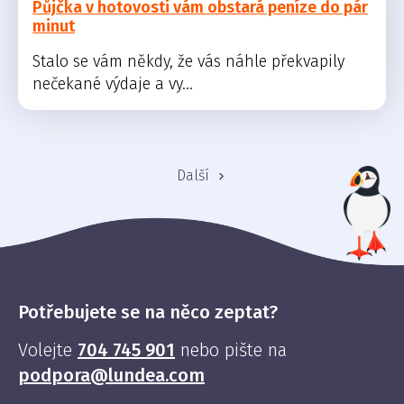
Půjčka v hotovosti vám obstará peníze do pár
minut
Stalo se vám někdy, že vás náhle překvapily
nečekané výdaje a vy...
Další
Potřebujete se na něco zeptat?
Volejte
704 745 901
nebo pište na
podpora@lundea.com