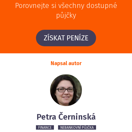
Porovnejte si všechny dostupné
půjčky
ZÍSKAT PENÍZE
Napsal autor
Petra Černinská
FINANCE
NEBANKOVNÍ PŮJČKA