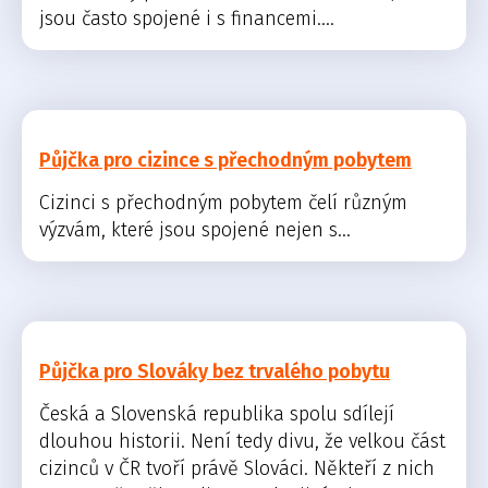
jsou často spojené i s financemi....
Půjčka pro cizince s přechodným pobytem
Cizinci s přechodným pobytem čelí různým
výzvám, které jsou spojené nejen s...
Půjčka pro Slováky bez trvalého pobytu
Česká a Slovenská republika spolu sdílejí
dlouhou historii. Není tedy divu, že velkou část
cizinců v ČR tvoří právě Slováci. Někteří z nich