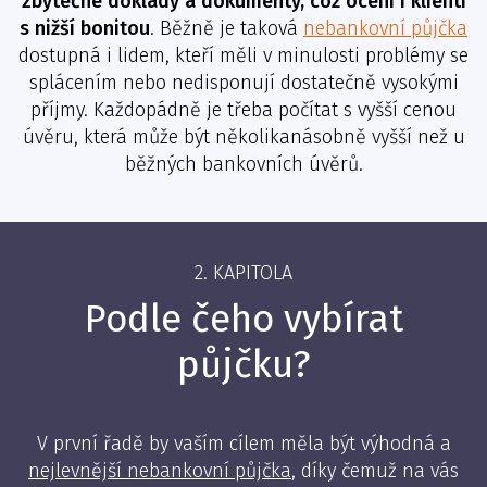
zbytečné doklady a dokumenty, což ocení i klienti
s nižší bonitou
. Běžně je taková
nebankovní půjčka
dostupná i lidem, kteří měli v minulosti problémy se
splácením nebo nedisponují dostatečně vysokými
příjmy. Každopádně je třeba počítat s vyšší cenou
úvěru, která může být několikanásobně vyšší než u
běžných bankovních úvěrů.
2. KAPITOLA
Podle čeho vybírat
půjčku?
V první řadě by vaším cílem měla být výhodná a
nejlevnější nebankovní půjčka
, díky čemuž na vás