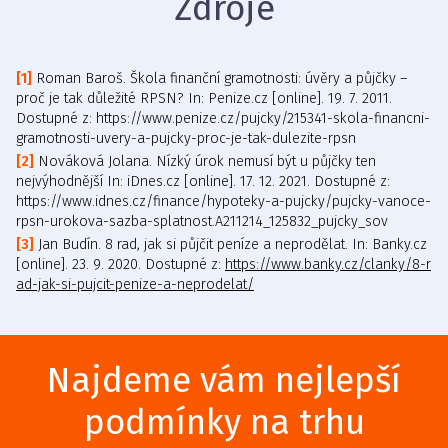
Zdroje
Roman Baroš. Škola finanční gramotnosti: úvěry a půjčky –
proč je tak důležité RPSN? In: Penize.cz [online]. 19. 7. 2011.
Dostupné z: https://www.penize.cz/pujcky/215341-skola-financni-
gramotnosti-uvery-a-pujcky-proc-je-tak-dulezite-rpsn
Nováková Jolana. Nízký úrok nemusí být u půjčky ten
nejvýhodnější In: iDnes.cz [online]. 17. 12. 2021. Dostupné z:
https://www.idnes.cz/finance/hypoteky-a-pujcky/pujcky-vanoce-
rpsn-urokova-sazba-splatnost.A211214_125832_pujcky_sov
Jan Budín. 8 rad, jak si půjčit peníze a neprodělat. In: Banky.cz
[online]. 23. 9. 2020. Dostupné z:
https://www.banky.cz/clanky/8-r
ad-jak-si-pujcit-penize-a-neprodelat/
Najdeme vám nejlepší
podmínky na trhu