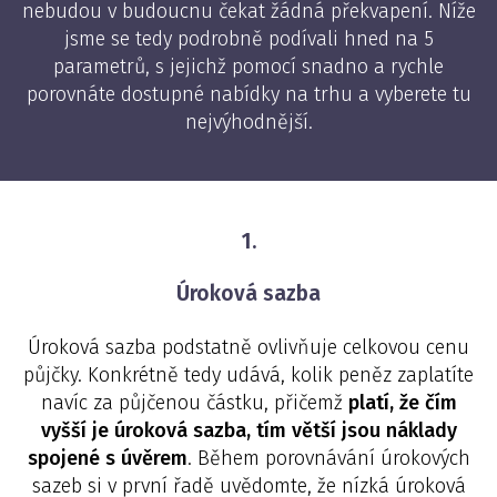
nebudou v budoucnu čekat žádná překvapení. Níže
jsme se tedy podrobně podívali hned na 5
parametrů, s jejichž pomocí snadno a rychle
porovnáte dostupné nabídky na trhu a vyberete tu
nejvýhodnější.
1.
Úroková sazba
Úroková sazba podstatně ovlivňuje celkovou cenu
půjčky. Konkrétně tedy udává, kolik peněz zaplatíte
navíc za půjčenou částku, přičemž
platí, že čím
vyšší je úroková sazba, tím větší jsou náklady
spojené s úvěrem
. Během porovnávání úrokových
sazeb si v první řadě uvědomte, že nízká úroková