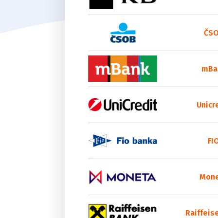
ČS
mBa
Unicr
FI
Mon
Raiffeis