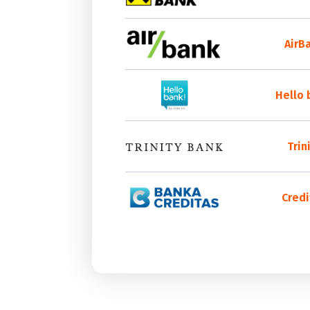
AirB
Hello 
Trin
Credi