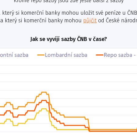
Kromě repo sazby jsou zde ještě další 2 sazby
a který si komerční banky mohou uložit své peníze u ČNB.
za který si komerční banky mohou
půjčit
od České národn
Jak se vyvíjí sazby ČNB v čase?