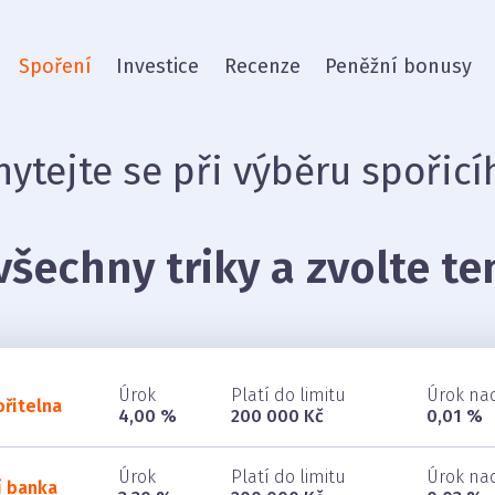
Spoření
Investice
Recenze
Peněžní bonusy
ytejte se při výběru spořicí
šechny triky a zvolte te
Úrok
Platí do limitu
Úrok nad
řitelna
4,00 %
200 000 Kč
0,01 %
Úrok
Platí do limitu
Úrok nad
 banka