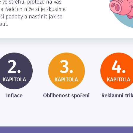
 ve střehu, protože na vás
 řádcích níže si je zkusíme
jší podoby a nastínit jak se
out.
2.
3.
4.
KAPITOLA
KAPITOLA
KAPITOLA
Inflace
Oblíbenost spoření
Reklamní tri