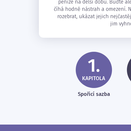
peníze na delší dobu. Buďte ale
číhá hodně nástrah a omezení. Na
rozebrat, ukázat jejich nejčastě
jim vyhn
1.
KAPITOLA
Spořicí sazba