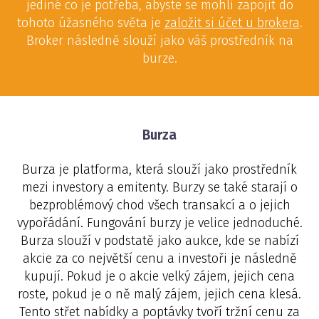
jediné co je potřeba, abyste se mohli zapojit do
tohoto úžasného světa je
založit si účet u brokera
.
Broker následně slouží jako váš prostředník na
burze.
Burza
Burza je platforma, která slouží jako prostředník
mezi investory a emitenty. Burzy se také starají o
bezproblémový chod všech transakcí a o jejich
vypořádání. Fungování burzy je velice jednoduché.
Burza slouží v podstatě jako aukce, kde se nabízí
akcie za co největší cenu a investoři je následně
kupují. Pokud je o akcie velký zájem, jejich cena
roste, pokud je o ně malý zájem, jejich cena klesá.
Tento střet nabídky a poptávky tvoří tržní cenu za