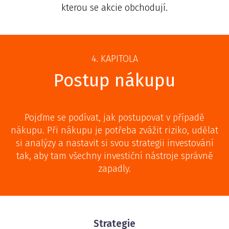
kterou se akcie obchodují.
4. KAPITOLA
Postup nákupu
Pojďme se podívat, jak postupovat v případě
nákupu. Při nákupu je potřeba zvážit riziko, udělat
si analýzy a nastavit si svou strategii investování
tak, aby tam všechny investiční nástroje správně
zapadly.
Strategie