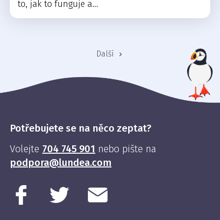
to, jak to funguje a...
Další
Potřebujete se na něco zeptat?
Volejte
704 745 901
nebo pište na
podpora@lundea.com