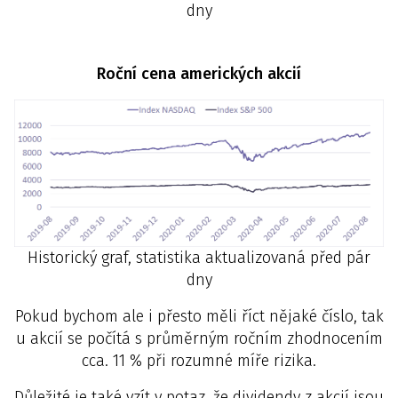
dny
Roční cena amerických akcií
Historický graf, statistika aktualizovaná před pár
dny
Pokud bychom ale i přesto měli říct nějaké číslo, tak
u akcií se počítá s průměrným ročním zhodnocením
cca. 11 % při rozumné míře rizika.
Důležité je také vzít v potaz, že dividendy z akcií jsou