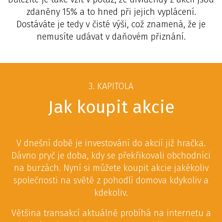
zdaněny 15% a to hned při jejich vyplácení.
Dostáváte je tedy v čisté výši, což znamená, že je
nemusíte udávat v daňovém přiznání.
3. KAPITOLA
Jak koupit akcie
V dnešní době je investování do akcií již hračka.
Dávno pryč je doba, kdy se překřikovali obchodníci
na burzách. Nyní si můžete koupit akcie jakékoliv
společnosti na světě z pohodlí domova kdykoliv a
kdekoliv.
Většina transakcí aktuálně probíhá na internetu a