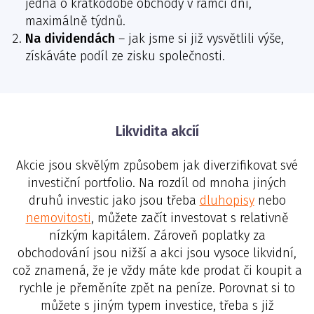
jedná o krátkodobé obchody v rámci dní,
maximálně týdnů.
Na dividendách
– jak jsme si již vysvětlili výše,
získáváte podíl ze zisku společnosti.
Likvidita akcií
Akcie jsou skvělým způsobem jak diverzifikovat své
investiční portfolio. Na rozdíl od mnoha jiných
druhů investic jako jsou třeba
dluhopisy
nebo
nemovitosti
, můžete začít investovat s relativně
nízkým kapitálem. Zároveň poplatky za
obchodování jsou nižší a akci jsou vysoce likvidní,
což znamená, že je vždy máte kde prodat či koupit a
rychle je přeměníte zpět na peníze. Porovnat si to
můžete s jiným typem investice, třeba s již