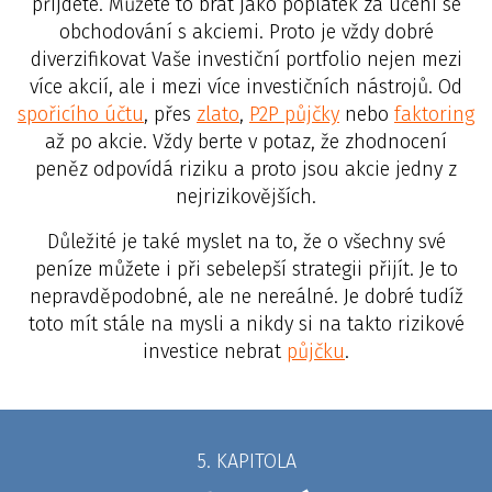
přijdete. Můžete to brát jako poplatek za učení se
obchodování s akciemi. Proto je vždy dobré
diverzifikovat Vaše investiční portfolio nejen mezi
více akcií, ale i mezi více investičních nástrojů. Od
spořicího účtu
, přes
zlato
,
P2P půjčky
nebo
faktoring
až po akcie. Vždy berte v potaz, že zhodnocení
peněz odpovídá riziku a proto jsou akcie jedny z
nejrizikovějších.
Důležité je také myslet na to, že o všechny své
peníze můžete i při sebelepší strategii přijít. Je to
nepravděpodobné, ale ne nereálné. Je dobré tudíž
toto mít stále na mysli a nikdy si na takto rizikové
investice nebrat
půjčku
.
5. KAPITOLA