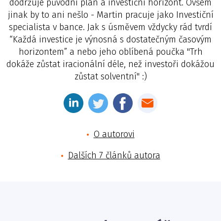
dodržuje původní plán a investiční horizont. Ovšem
jinak by to ani nešlo - Martin pracuje jako Investiční
specialista v bance. Jak s úsměvem vždycky rád tvrdí
“Každá investice je výnosná s dostatečným časovým
horizontem” a nebo jeho oblíbená poučka "Trh
dokáže zůstat iracionální déle, než investoři dokážou
zůstat solventní" :)
O autorovi
Dalších 7 článků autora
Jméno
E-mail