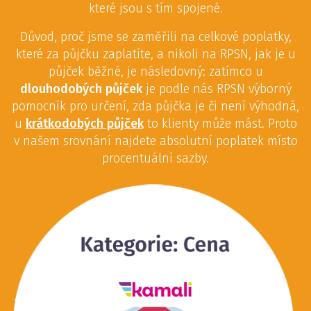
které jsou s tím spojené.
Důvod, proč jsme se zaměřili na celkové poplatky,
které za půjčku zaplatíte, a nikoli na RPSN, jak je u
půjček běžné, je následovný: zatímco u
dlouhodobých půjček
je podle nás RPSN výborný
pomocník pro určení, zda půjčka je či není výhodná,
u
krátkodobých půjček
to klienty může mást. Proto
v našem srovnání najdete absolutní poplatek místo
procentuální sazby.