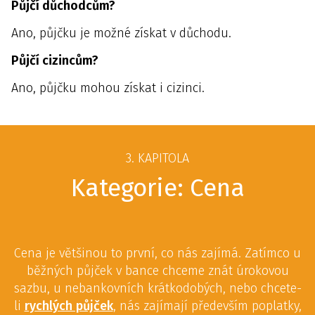
Půjčí důchodcům?
Ano, půjčku je možné získat v důchodu.
Půjčí cizincům?
Ano, půjčku mohou získat i cizinci.
3. KAPITOLA
Kategorie: Cena
Cena je většinou to první, co nás zajímá. Zatímco u
běžných půjček v bance chceme znát úrokovou
sazbu, u nebankovních krátkodobých, nebo chcete-
li
rychlých půjček
, nás zajímají především poplatky,