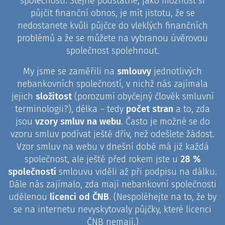
společnosti. Stejně podstatné, jako možnost si
půjčit finanční obnos, je mít jistotu, že se
nedostanete kvůli půjčce do vleklých finančních
problémů a že se můžete na vybranou úvěrovou
společnost spolehnout.
My jsme se zaměřili na
smlouvy
jednotlivých
nebankovních společností, v nichž nás zajímala
jejich
složitost
(porozumí obyčejný člověk smluvní
terminologii?), délka – tedy
počet stran
a to, zda
jsou
vzory smluv na webu
. Často je možné se do
vzoru smluv podívat ještě dřív, než odešlete žádost.
Vzor smluv na webu v dnešní době má již každá
společnost, ale ještě před rokem jste u
28 %
společností
smlouvu viděli až při podpisu na dálku.
Dále nás zajímalo, zda mají nebankovní společnosti
udělenou
licenci od ČNB
. (Nespoléhejte na to, že by
se na internetu nevyskytovaly půjčky, které licenci
ČNB nemají.)