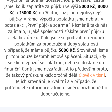
Abychom si udělali dostatečnou představu, zjistili
jsme, kolik zaplatíte za půjčku ve výši
5000 Kč
,
8000
Kč
a
15000 Kč
na 30 dní, což jsou nejobvyklejší
půjčky. V rámci výpočtu poplatku jsme nebrali v
potaz akci „První půjčka zdarma“. Nicméně také nás
zajímalo, u jaké společnosti získáte první půjčku
zcela bez úroku. Dále jsme se podívali na zoubek
poplatkům za prodloužení doby splatnosti
v případě, že máme půjčku
5000 Kč
. Srovnávali jsme
přitom pouze bezproblémové splácení. Situaci, kdy
se klient zpozdí se splátkou, nebo se dostane do
finanční tísně jsme nezařadili. A to především proto,
že takový průzkum každoročně dělá
Člověk v tísni
.
Jejich srovnání je kvalitní a v případě, že
potřebujete informace v tomto směru, rozhodně ho
doporučujeme.