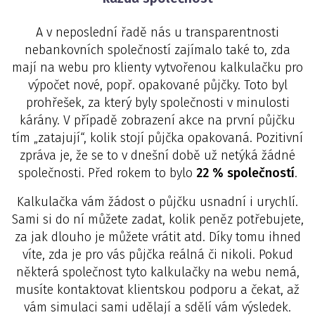
A v neposlední řadě nás u transparentnosti
nebankovních společností zajímalo také to, zda
mají na webu pro klienty vytvořenou kalkulačku pro
výpočet nové, popř. opakované půjčky. Toto byl
prohřešek, za který byly společnosti v minulosti
kárány. V případě zobrazení akce na první půjčku
tím „zatajují“, kolik stojí půjčka opakovaná. Pozitivní
zpráva je, že se to v dnešní době už netýká žádné
společnosti. Před rokem to bylo
22 % společností
.
Kalkulačka vám žádost o půjčku usnadní i urychlí.
Sami si do ní můžete zadat, kolik peněz potřebujete,
za jak dlouho je můžete vrátit atd. Díky tomu ihned
víte, zda je pro vás půjčka reálná či nikoli. Pokud
některá společnost tyto kalkulačky na webu nemá,
musíte kontaktovat klientskou podporu a čekat, až
vám simulaci sami udělají a sdělí vám výsledek.