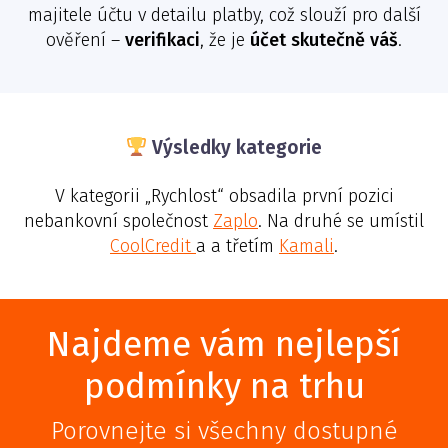
majitele účtu v detailu platby, což slouží pro další
ověření –
verifikaci
, že je
účet skutečně váš
.
Výsledky kategorie
V kategorii „Rychlost“ obsadila první pozici
nebankovní společnost
Zaplo
. Na druhé se umístil
CoolCredit
a a třetím
Kamali
.
Najdeme vám nejlepší
podmínky na trhu
Porovnejte si všechny dostupné