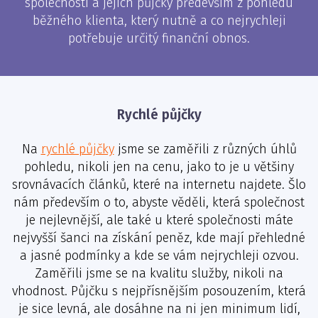
společnosti a jejich půjčky především z pohledu
běžného klienta, který nutně a co nejrychleji
potřebuje určitý finanční obnos.
Rychlé půjčky
Na
rychlé půjčky
jsme se zaměřili z různých úhlů
pohledu, nikoli jen na cenu, jako to je u většiny
srovnávacích článků, které na internetu najdete. Šlo
nám především o to, abyste věděli, která společnost
je nejlevnější, ale také u které společnosti máte
nejvyšší šanci na získání peněz, kde mají přehledné
a jasné podmínky a kde se vám nejrychleji ozvou.
Zaměřili jsme se na kvalitu služby, nikoli na
vhodnost. Půjčku s nejpřísnějším posouzením, která
je sice levná, ale dosáhne na ni jen minimum lidí,