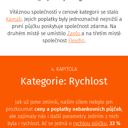
Vítěznou společností v cenové kategorii se stalo
Kamali
. Jejich poplatky byly jednoznačně nejnižší a
první půjčku poskytuje společnost zdarma. Na
druhém místě se umístilo
Zaplo
a na třetím místě
společnost
Flexifin
.
4. KAPITOLA
Kategorie: Rychlost
Jak už jsme zmínili, naším cílem nebylo jen
prozkoumat
ceny a poplatky nebankovních půjček
,
ale zajímaly nás i další parametry. Jedním z nich
byla i rychlost. Ač se jedná o
rychlou půjčku
,
33 %