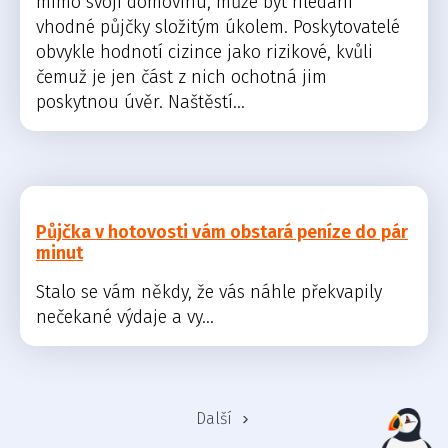
mimo svoji domovinu, může být hledání
vhodné půjčky složitým úkolem. Poskytovatelé
obvykle hodnotí cizince jako rizikové, kvůli
čemuž je jen část z nich ochotná jim
poskytnou úvěr. Naštěstí...
Půjčka v hotovosti vám obstará peníze do pár
minut
Stalo se vám někdy, že vás náhle překvapily
nečekané výdaje a vy...
Další