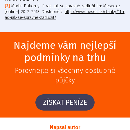
Martin Pokorný. 11 rad, jak se správně zadlužit. In: Mesec.cz
[online]. 20. 2. 2013. Dostupné z:
http://www.mesec.cz/clanky/11-r
ad-jak-se-spravne-zadluzit/
Najdeme vám nejlepší
podmínky na trhu
Porovnejte si všechny dostupné
půjčky
ZÍSKAT PENÍZE
Napsal autor