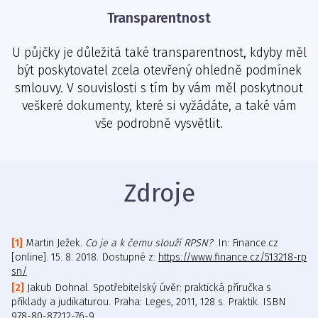
Transparentnost
U půjčky je důležitá také transparentnost, kdyby měl
být poskytovatel zcela otevřený ohledně podmínek
smlouvy. V souvislosti s tím by vám měl poskytnout
veškeré dokumenty, které si vyžádáte, a také vám
vše podrobně vysvětlit.
Zdroje
Martin Ježek.
Co je a k čemu slouží RPSN?
In: Finance.cz
[online]. 15. 8. 2018. Dostupné z:
https://www.finance.cz/513218-rp
sn/
Jakub Dohnal. Spotřebitelský úvěr: praktická příručka s
příklady a judikaturou. Praha: Leges, 2011, 128 s. Praktik. ISBN
978-80-87212-76-9