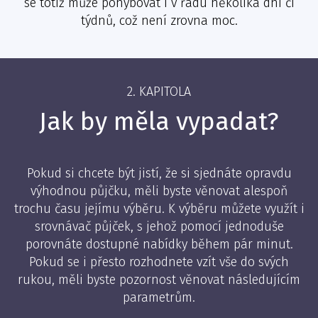
se totiž může pohybovat i v řádu několika dní či
týdnů, což není zrovna moc.
2. KAPITOLA
Jak by měla vypadat?
Pokud si chcete být jistí, že si sjednáte opravdu
výhodnou půjčku, měli byste věnovat alespoň
trochu času jejímu výběru. K výběru můžete využít i
srovnávač půjček, s jehož pomocí jednoduše
porovnáte dostupné nabídky během pár minut.
Pokud se i přesto rozhodnete vzít vše do svých
rukou, měli byste pozornost věnovat následujícím
parametrům.