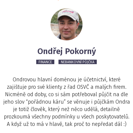
Ondřej Pokorný
FINANCE
NEBANKOVNÍ PŮJČKA
Ondrovou hlavní doménou je účetnictví, které
zajišťuje pro své klienty z řad OSVČ a malých firem.
Nicméně od doby, co si sám potřeboval půjčit na dle
jeho slov “pořádnou káru” se věnuje i půjčkám Ondra
je totiž člověk, který než něco udělá, detailně
prozkoumá všechny podmínky u všech poskytovatelů.
A když už to má v hlavě, tak proč to nepředat dál :)