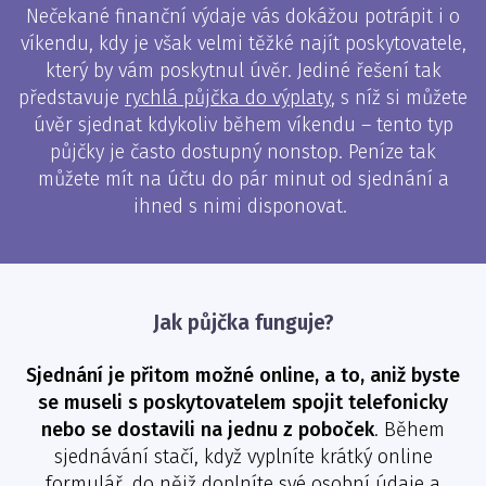
Nečekané finanční výdaje vás dokážou potrápit i o
víkendu, kdy je však velmi těžké najít poskytovatele,
který by vám poskytnul úvěr. Jediné řešení tak
představuje
rychlá půjčka do výplaty
, s níž si můžete
úvěr sjednat kdykoliv během víkendu – tento typ
půjčky je často dostupný nonstop. Peníze tak
můžete mít na účtu do pár minut od sjednání a
ihned s nimi disponovat.
Jak půjčka funguje?
Sjednání je přitom možné online, a to, aniž byste
se museli s poskytovatelem spojit telefonicky
nebo se dostavili na jednu z poboček
. Během
sjednávání stačí, když vyplníte krátký online
formulář, do nějž doplníte své osobní údaje a