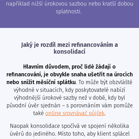
například nižší úrokovou sazbou nebo kratší dobou
splatnosti.
Jaký je rozdíl mezi refinancováním a
konsolidací
Hlavním důvodem, proč lidé žádají o
refinancování, je obvykle snaha ušetřit na úrocích
nebo snížit měsíční splátku
. To může být obzvláště
výhodné v situacích, kdy poskytovatelé nabízí
výhodnější úrokové sazby než v době, kdy byl
původní úvěr sjednán – s porovnáním vám pomůže
také
online srovnávač půjček
.
Naopak konsolidace spočívá ve spojení několika
úvěrů do jediného. Místo toho, aby klient splácel