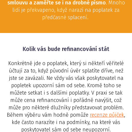
smlouvu a zaměřte se i na drobné písmo
. Mnoho
lidí je překvapeno, když narazí na poplatek za
předčasné splacení.
Kolik vás bude refinancování stát
Konkrétně jde o poplatek, který si někteří věřitelé
účtují za to, když původní úvěr splatíte dříve, než
jste se zavázali. Ne vždy vás však poskytovatel na
popletek upozorní sám od sebe. Kromě toho se
můžete setkat i s dalšími poplatky. V praxi se tak
může cena refinancování i pořádně navýšit, což
může pro některé dlužníky představovat problém.
Během výběru vám hodně pomůže
recenze půjček
,
kde často narazíte i na podmínky, na které vás
poskytovatel sám od sebe neupozorní.