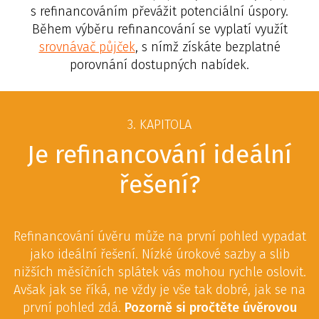
s refinancováním převážit potenciální úspory.
Během výběru refinancování se vyplatí využít
srovnávač půjček
, s nímž získáte bezplatné
porovnání dostupných nabídek.
3. KAPITOLA
Je refinancování ideální
řešení?
Refinancování úvěru může na první pohled vypadat
jako ideální řešení. Nízké úrokové sazby a slib
nižších měsíčních splátek vás mohou rychle oslovit.
Avšak jak se říká, ne vždy je vše tak dobré, jak se na
první pohled zdá.
Pozorně si pročtěte úvěrovou