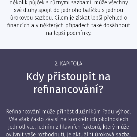
několik půjček s různými sazbami, může všechny
své dluhy spojit do jednoho balíčku s jednou
úrokovou sazbou. Cílem je získat lepší přehled o
financích a v některých případech také dosáhnout
na lepší podmínky.
2. KAPITOLA
Kdy přistoupit na
refinancování?
Refinancování může přinést dlužníkům řadu výhod.
Vše však často závisí na konkrétních okolnostech
jednotlivce. Jedním z hlavních faktorů, který může
ovlivnit vaše rozhodnutí, je aktuální úroková sazba.