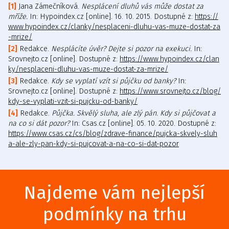
Jana Zámečníková.
Nesplácení dluhů vás může dostat za
mříže.
In: Hypoindex.cz [online]. 16. 10. 2015. Dostupné z:
https://
www.hypoindex.cz/clanky/nesplaceni-dluhu-vas-muze-dostat-za
-mrize/
Redakce.
Nesplácíte úvěr? Dejte si pozor na exekuci.
In:
Srovnejto.cz [online]. Dostupné z:
https://www.hypoindex.cz/clan
ky/nesplaceni-dluhu-vas-muze-dostat-za-mrize/
Redakce.
Kdy se vyplatí vzít si půjčku od banky?
In:
Srovnejto.cz [online]. Dostupné z:
https://www.srovnejto.cz/blog/
kdy-se-vyplati-vzit-si-pujcku-od-banky/
Redakce.
Půjčka. Skvělý sluha, ale zlý pán. Kdy si půjčovat a
na co si dát pozor?
In: Csas.cz [online]. 05. 10. 2020. Dostupné z:
https://www.csas.cz/cs/blog/zdrave-finance/pujcka-skvely-sluh
a-ale-zly-pan-kdy-si-pujcovat-a-na-co-si-dat-pozor
Najdeme vám nejlepší
podmínky na trhu