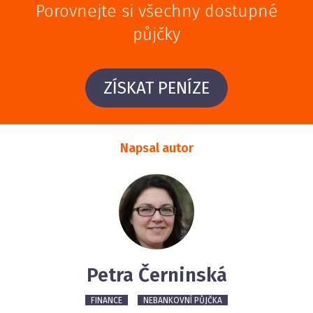
Porovnejte si všechny dostupné
půjčky
ZÍSKAT PENÍZE
Napsal autor
Petra Černinská
FINANCE
NEBANKOVNÍ PŮJČKA