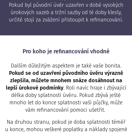
Pokud byl původní úvěr uzavřen v době vysokých
úrokových sazeb a tržní sazby od té doby klesly,
určitě stojí za zvážení přistoupit k refinancování.
Pro koho je refinancování vhodné
Dalším důležitým aspektem je také vaše bonita.
Pokud se od uzavření původního úvěru výrazně
zlepšila, můžete mnohem snáze dosáhnout na
lepší úrokové podmínky
. Roli navíc hraje i zbývající
délka doby splatnosti úvěru. Pokud zbývá ještě
mnoho let do konce splatnosti vaší půjčky, může
vám refinancování pomoci ušetřit.
Na druhou stranu, pokud je doba splatnosti téměř
u konce, mohou veškeré poplatky a náklady spojené