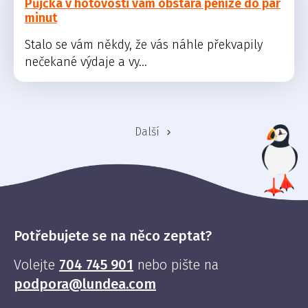
Půjčka v hotovosti vám obstará peníze do pár
minut
Stalo se vám někdy, že vás náhle překvapily
nečekané výdaje a vy...
Další
Potřebujete se na něco zeptat?
Volejte
704 745 901
nebo pište na
podpora@lundea.com