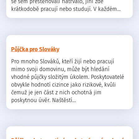
se sem přestěhovali natrvalo, jiní zde
krátkodobě pracují nebo studují. V každém...
Půjčka pro Slováky
Pro mnoho Slováků, kteří žijí nebo pracují
mimo svoji domovinu, může být hledání
vhodné půjčky složitým úkolem. Poskytovatelé
obvykle hodnotí cizince jako rizikové, kvůli
čemuž je jen část z nich ochotná jim
poskytnou úvěr. Naštěstí...