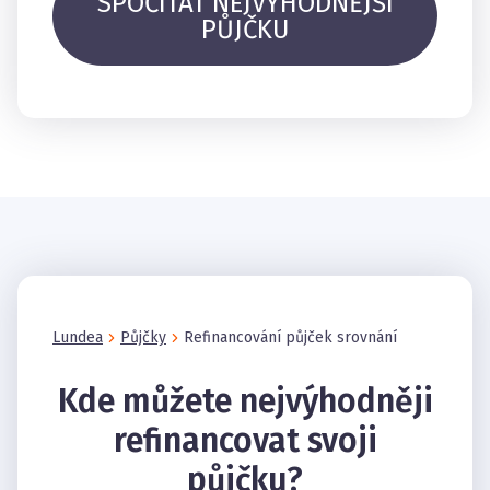
SPOČÍTAT NEJVÝHODNĚJŠÍ
PŮJČKU
Lundea
Půjčky
Refinancování půjček srovnání
Kde můžete nejvýhodněji
refinancovat svoji
půjčku?