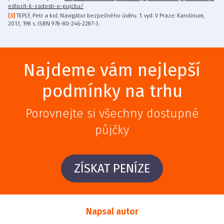
edlozit-k-zadosti-o-pujcku/
TEPLÝ, Petr a kol. Navigátor bezpečného úvěru. 1. vyd. V Praze: Karolinum,
2013, 198 s. ISBN 978-80-246-2287-3.
Najdeme vám nejlepší
podmínky na trhu
Porovnejte si všechny dostupné
půjčky
ZÍSKAT PENÍZE
Napsal autor