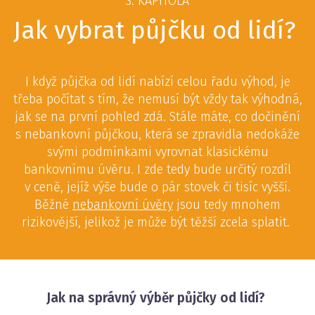
3. KAPITOLA
Jak vybrat půjčku od lidí?
I když půjčka od lidí nabízí celou řadu výhod, je
třeba počítat s tím, že nemusí být vždy tak výhodná,
jak se na první pohled zdá. Stále máte, co dočinění
s nebankovní půjčkou, která se zpravidla nedokáže
svými podmínkami vyrovnat klasickému
bankovnímu úvěru. I zde tedy bude určitý rozdíl
v ceně, jejíž výše bude o pár stovek či tisíc vyšší.
Běžné
nebankovní úvěry
jsou tedy mnohem
rizikovější, jelikož je může být těžší zcela splatit.
Jak na správný výběr půjčky od lidí?