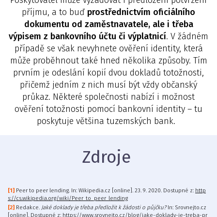
Poskytovatel může vyžadovat i předložení potvrzení
příjmu, a to buď
prostřednictvím oficiálního
dokumentu od zaměstnavatele, ale i třeba
výpisem z bankovního účtu či výplatnicí
. V žádném
případě se však nevyhnete ověření identity, která
může proběhnout také hned několika způsoby. Tím
prvním je odeslání kopií dvou dokladů totožnosti,
přičemž jedním z nich musí být vždy občanský
průkaz. Některé společnosti nabízí i možnost
ověření totožnosti pomocí bankovní identity – tu
poskytuje většina tuzemských bank.
Zdroje
Peer to peer lending. In: Wikipedia.cz [online]. 23. 9. 2020. Dostupné z:
http
s://cs.wikipedia.org/wiki/Peer_to_peer_lending
Redakce.
Jaké doklady je třeba předložit k žádosti o půjčku?
In: Srovnejto.cz
[online]. Dostupné z:
https://www.srovnejto.cz/blog/jake-doklady-je-treba-pr