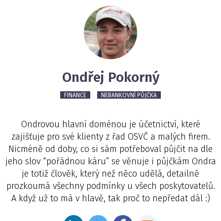
Ondřej Pokorný
FINANCE
NEBANKOVNÍ PŮJČKA
Ondrovou hlavní doménou je účetnictví, které
zajišťuje pro své klienty z řad OSVČ a malých firem.
Nicméně od doby, co si sám potřeboval půjčit na dle
jeho slov “pořádnou káru” se věnuje i půjčkám Ondra
je totiž člověk, který než něco udělá, detailně
prozkoumá všechny podmínky u všech poskytovatelů.
A když už to má v hlavě, tak proč to nepředat dál :)