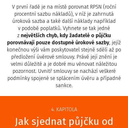
V první řadě je na místě porovnat RPSN (roční
procentní sazbu nákladů), v níž je zahrnutá
úroková sazba a také další náklady například
v podobě poplatků. Vyhnete se tak jedné
z
největších chyb, kdy žadatelé o půjčku
porovnávají pouze dostupné úrokové sazby
, jejíž
konečnou výši vám poskytovatel stejně sdělí až po
předložení úvěrové smlouvy. Právě její znění je
velmi důležité a je dobré mu věnovat náležitou
pozornost. Uvnitř smlouvy se nachází veškeré
podmínky spojené se splácením úvěru a případné
sankce.
4. KAPITOLA
Jak sjednat půjčku od