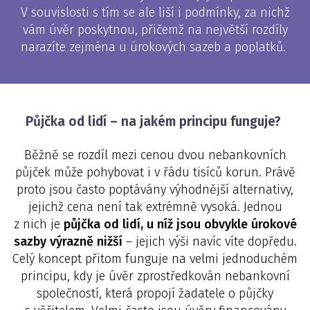
V souvislosti s tím se ale liší i podmínky, za nichž
vám úvěr poskytnou, přičemž na největší rozdíly
narazíte zejména u úrokových sazeb a poplatků.
Půjčka od lidí – na jakém principu funguje?
Běžně se rozdíl mezi cenou dvou nebankovních
půjček může pohybovat i v řádu tisíců korun. Právě
proto jsou často poptávány výhodnější alternativy,
jejichž cena není tak extrémně vysoká. Jednou
z nich je
půjčka od lidí, u níž jsou obvykle úrokové
sazby výrazně nižší
– jejich výši navíc víte dopředu.
Celý koncept přitom funguje na velmi jednoduchém
principu, kdy je úvěr zprostředkován nebankovní
společností, která propojí žadatele o půjčky