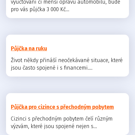
vyúčtování či menší opravu automobilu, bude
pro vás půjčka 3 000 Kč...
Půjčka na ruku
Život někdy přináší neočekávané situace, které
jsou často spojené i s financemi....
Půjčka pro cizince s přechodným pobytem
Cizinci s přechodným pobytem čelí různým
výzvám, které jsou spojené nejen s...