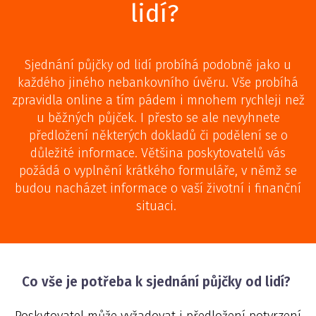
lidí?
Sjednání půjčky od lidí probíhá podobně jako u
každého jiného nebankovního úvěru. Vše probíhá
zpravidla online a tím pádem i mnohem rychleji než
u běžných půjček. I přesto se ale nevyhnete
předložení některých dokladů či podělení se o
důležité informace. Většina poskytovatelů vás
požádá o vyplnění krátkého formuláře, v němž se
budou nacházet informace o vaší životní i finanční
situaci.
Co vše je potřeba k sjednání půjčky od lidí?