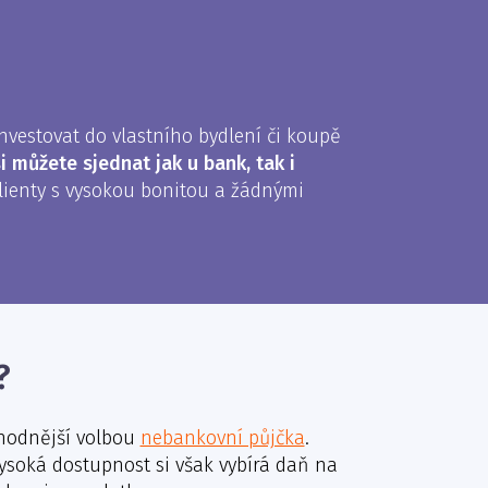
nvestovat do vlastního bydlení či koupě
i můžete sjednat jak u bank, tak i
klienty s vysokou bonitou a žádnými
?
vhodnější volbou
nebankovní půjčka
.
ysoká dostupnost si však vybírá daň na