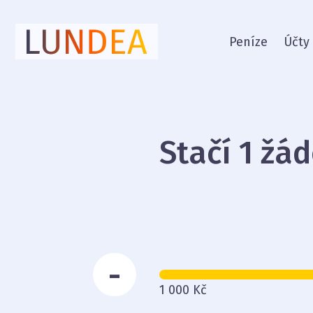
Peníze
Účty
Stačí 1 žá
-
1 000 Kč