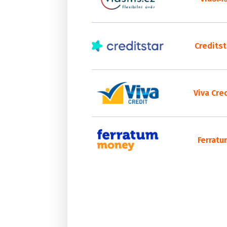
Creditst
Viva Cre
Ferratu