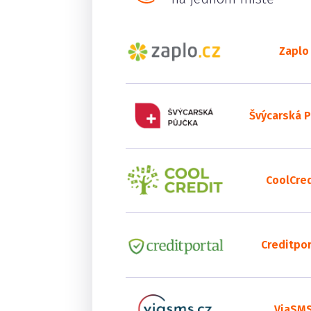
Zaplo
Švýcarská P
CoolCred
Creditpor
ViaSM