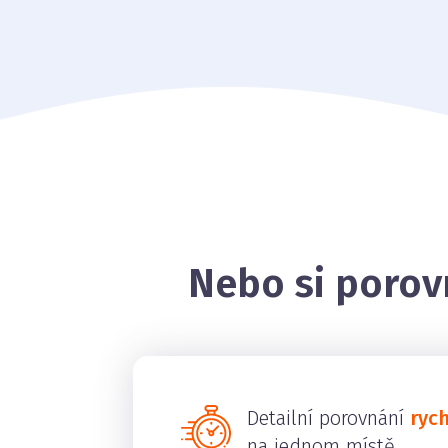
Nebo si porov
Detailní porovnání
ryc
na jednom místě