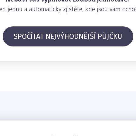
en jednu a automaticky zjistěte, kde jsou vám ochot
SPOČÍTAT NEJVÝHODNĚJŠÍ PŮJČKU