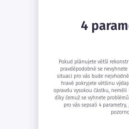
4 param
Pokud plánujete větší rekonstr
pravděpodobně se nevyhnete s
situaci pro vás bude nejvhodněj
hravě pokryjete většinu výdajů
opravdu vysokou částku, neměli b
díky čemuž se vyhnete problémů
pro vás sepsali 4 parametry,
pozorno