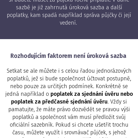
sazbě je již zahrnutá úroková sazba a další
poplatky, kam spadá například správa půjčky či její
vedení.
Rozhodujícím faktorem není úroková sazba
Setkat se ale můžete i s celou řadou jednorázových
poplatků, jež si bude společnost účtovat postupně,
nebo pouze za určitých podmínek. Konkrétně se
jedná například o
poplatek za sjednání úvěru nebo
poplatek za předčasné sjednání úvěru
. Vždy si
pamatujte, že máte právo dozvědět se pravou výši
poplatků a společnost vám musí předložit svůj
oficiální sazebník. Pokud si chcete ušetřit trochu
času, můžete využít i srovnávač půjček, s jehož