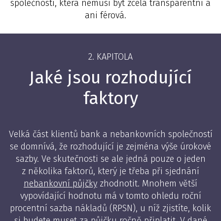
společnosti, která nemusí být zcela transparentní a
ani férová.
2. KAPITOLA
Jaké jsou rozhodující
faktory
Velká část klientů bank a nebankovních společností
se domnívá, že rozhodující je zejména výše úrokové
sazby. Ve skutečnosti se ale jedná pouze o jeden
z několika faktorů, který je třeba při sjednání
nebankovní půjčky
zhodnotit. Mnohem větší
vypovídající hodnotu má v tomto ohledu roční
procentní sazba nákladů (RPSN), u níž zjistíte, kolik
si budete muset za půjčku ročně připlatit. V dané