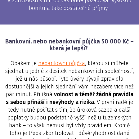
V souvislosti s tím od vás bude požadovat vysokou
bonitu a také dostatečné příjmy.
Bankovní, nebo nebankovní půjčka 50 000 Kč –
která je lepší?
Opakem je
nebankovní půjčka
, kterou si můžete
sjednat u jedné z desítek nebankovních společností,
jež u nás působí. Tyto úvěry bývají zpravidla
dostupnější a jejich sjednání vám nezabere více než
pár minut. Přílišná
volnost a téměř žádná pravidla
s sebou přináší i nevýhody a rizika
. V první řadě je
tedy nutné počítat s tím, že úroková sazba a další
poplatky budou podstatně vyšší než u tuzemských
bank – to však nemusí být vždy pravidlem. Kromě
toho je třeba zkontrolovat i důvěryhodnost dané