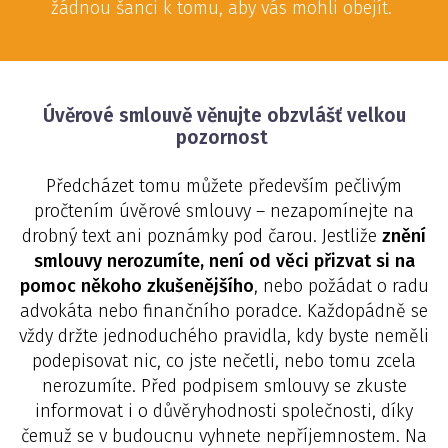
žádnou šanci k tomu, aby vás mohli obejít.
Úvěrové smlouvě věnujte obzvlášť velkou
pozornost
Předcházet tomu můžete především pečlivým
pročtením úvěrové smlouvy – nezapomínejte na
drobný text ani poznámky pod čarou. Jestliže
znění
smlouvy nerozumíte, není od věci přizvat si na
pomoc někoho zkušenějšího
, nebo požádat o radu
advokáta nebo finančního poradce. Každopádně se
vždy držte jednoduchého pravidla, kdy byste neměli
podepisovat nic, co jste nečetli, nebo tomu zcela
nerozumíte. Před podpisem smlouvy se zkuste
informovat i o důvěryhodnosti společnosti, díky
čemuž se v budoucnu vyhnete nepříjemnostem. Na