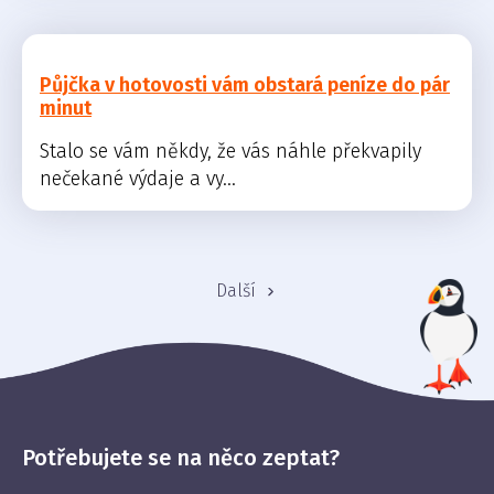
Půjčka v hotovosti vám obstará peníze do pár
minut
Stalo se vám někdy, že vás náhle překvapily
nečekané výdaje a vy...
Další
Potřebujete se na něco zeptat?