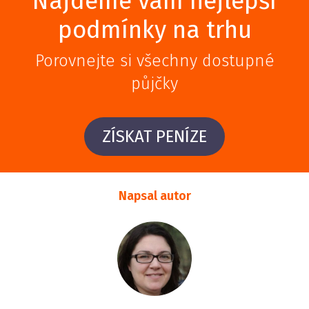
Najdeme vám nejlepší
podmínky na trhu
Porovnejte si všechny dostupné
půjčky
ZÍSKAT PENÍZE
Napsal autor