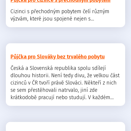
Půjčka pro cizince s přechodným pobytem
Cizinci s přechodným pobytem čelí různým
výzvám, které jsou spojené nejen s...
Půjčka pro Slováky bez trvalého pobytu
Česká a Slovenská republika spolu sdílejí
dlouhou historii. Není tedy divu, že velkou část
cizinců v ČR tvoří právě Slováci. Někteří z nich
se sem přestěhovali natrvalo, jiní zde
krátkodobě pracují nebo studují. V každém...