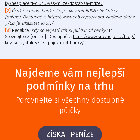
ky/nesplaceni-dluhu-vas-muze-dostat-za-mrize/
Česká národní banka. Co je ukazatel RPSN? In: Cnb.cz
[online]. Dostupné z:
https://www.cnb.cz/cs/casto-kladene-dotaz
y/Co-je-ukazatel-RPSN/
Redakce.
Kdy se vyplatí vzít si půjčku od banky?
In:
Srovnejto.cz [online]. Dostupné z:
https://www.srovnejto.cz/blog/
kdy-se-vyplati-vzit-si-pujcku-od-banky/
Najdeme vám nejlepší
podmínky na trhu
Porovnejte si všechny dostupné
půjčky
ZÍSKAT PENÍZE