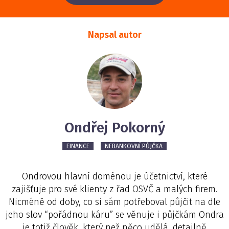
Napsal autor
Ondřej Pokorný
FINANCE
NEBANKOVNÍ PŮJČKA
Ondrovou hlavní doménou je účetnictví, které
zajišťuje pro své klienty z řad OSVČ a malých firem.
Nicméně od doby, co si sám potřeboval půjčit na dle
jeho slov “pořádnou káru” se věnuje i půjčkám Ondra
je totiž člověk, který než něco udělá, detailně