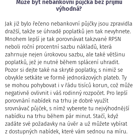
Může být nebankovní půjčka bez příjmu
výhodná?
Jak již bylo řečeno nebankovní půjčky jsou zpravidla
dražší, takže se úhradě poplatků jen tak nevyhnete.
Mnohem lepší je tak porovnávat takzvané RPSN
neboli roční procentní sazbu nákladů, která
zahrnuje nejen úrokovou sazbu, ale také většinu
poplatků, jež je nutné během splácení uhradit.
Pozor si dejte také na skryté poplatky, s nimiž se
obvykle setkáte ve formě jednorázových plateb. Ty
se mohou pohybovat i v řádu tisíců korun, což může
negativně ovlivnit i váš rodinný rozpočet. Pro lepší
porovnání nabídek na trhu je dobré využít
srovnávač půjček, s nímž vyberete tu nejvýhodnější
nabídku na trhu během pár minut. Stačí, když
zadáte své požadavky na úvěr a už můžete vybírat
z dostupných nabídek, které vám sednou na míru.