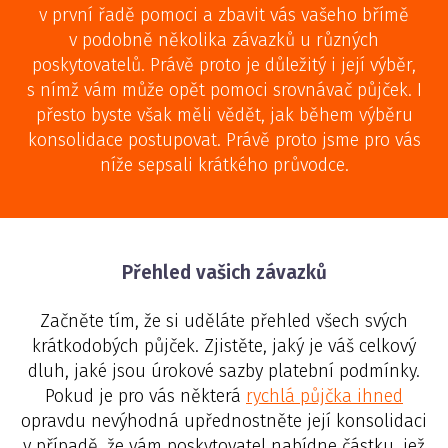
v první řadě pomoci a zbavit vás vašeho břímě
v podobně několika závazků u různých
poskytovatelů. Právě proto je důležitý i její výběr,
s nímž vám může opět pomoci srovnávač půjček. I
přesto byste však měli vědět, jak během výběru
konsolidace postupovat. Právě proto jsme pro vás
níže sepsali krátkého průvodce.
Přehled vašich závazků
Začněte tím, že si uděláte přehled všech svých
krátkodobých půjček. Zjistěte, jaký je váš celkový
dluh, jaké jsou úrokové sazby platební podmínky.
Pokud je pro vás některá
rychlá půjčka ihned
opravdu nevýhodná upřednostněte její konsolidaci
v případě, že vám poskytovatel nabídne částku, jež