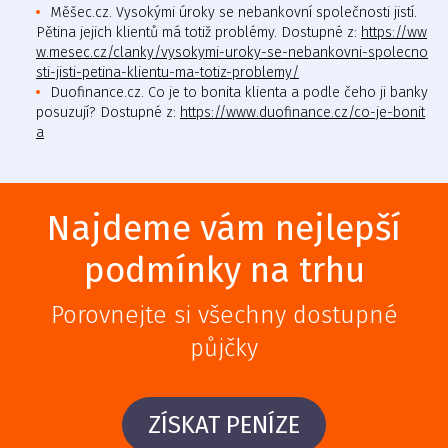
Měšec.cz. Vysokými úroky se nebankovní společnosti jistí.
Pětina jejich klientů má totiž problémy. Dostupné z:
https://ww
w.mesec.cz/clanky/vysokymi-uroky-se-nebankovni-spolecno
sti-jisti-petina-klientu-ma-totiz-problemy/
Duofinance.cz. Co je to bonita klienta a podle čeho ji banky
posuzují? Dostupné z:
https://www.duofinance.cz/co-je-bonit
a
Najdeme vám nejlepší
podmínky na trhu
Porovnejte si všechny dostupné
půjčky
ZÍSKAT PENÍZE