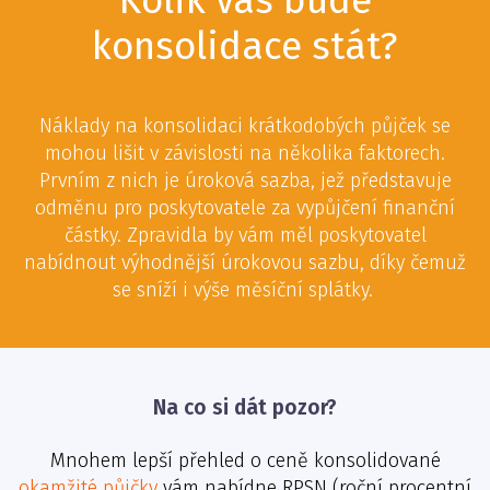
Kolik vás bude
konsolidace stát?
Náklady na konsolidaci krátkodobých půjček se
mohou lišit v závislosti na několika faktorech.
Prvním z nich je úroková sazba, jež představuje
odměnu pro poskytovatele za vypůjčení finanční
částky. Zpravidla by vám měl poskytovatel
nabídnout výhodnější úrokovou sazbu, díky čemuž
se sníží i výše měsíční splátky.
Na co si dát pozor?
Mnohem lepší přehled o ceně konsolidované
okamžité půjčky
vám nabídne RPSN (roční procentní