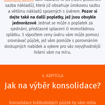
sazba nákladů), která již obsahuje úrokovou sazbu
a většinu nákladů spojených s úvěrem.
Pozor si
dejte také na další poplatky, jež jsou obvykle
jednorázové
. Jednat se může o poplatek za
sjednání, předčasné splacení či mimořádnou
splátku. S výpočtem ceny úvěru vám může pomoci
srovnávač půjček, jež vám pomůže s porovnáním
dostupných nabídek a vybere pro vás nejvýhodnější
řešení vám na míru.
4. KAPITOLA
Jak na výběr konsolidace?
Konsolidace krátkodobých půjček by vám měla