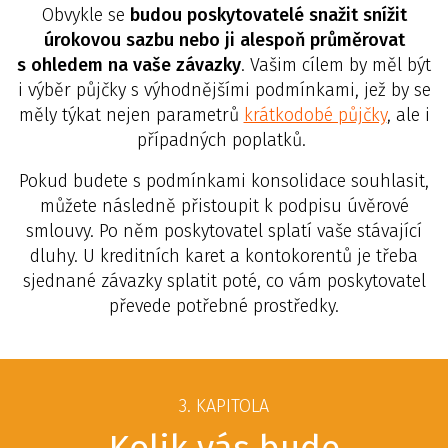
Obvykle se
budou poskytovatelé snažit snížit
úrokovou sazbu nebo ji alespoň průměrovat
s ohledem na vaše závazky
. Vašim cílem by měl být
i výběr půjčky s výhodnějšími podmínkami, jež by se
měly týkat nejen parametrů
krátkodobé půjčky
, ale i
případných poplatků.
Pokud budete s podmínkami konsolidace souhlasit,
můžete následně přistoupit k podpisu úvěrové
smlouvy. Po něm poskytovatel splatí vaše stávající
dluhy. U kreditních karet a kontokorentů je třeba
sjednané závazky splatit poté, co vám poskytovatel
převede potřebné prostředky.
3. KAPITOLA