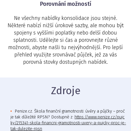
Porovnání možností
Ne všechny nabídky konsolidace jsou stejné.
Některé nabízí nižší úrokové sazby, ale mohou být
spojeny s vyššími poplatky nebo delší dobou
splatnosti. Udělejte si čas a porovnejte různé
možnosti, abyste našli tu nejvýhodnější. Pro lepší
přehled využijte srovnávač půjček, jež za vás
porovná stovky dostupných nabídek.
Zdroje
Penize.cz. Škola finanční gramotnosti: úvěry a půjčky – proč
je tak důležité RPSN? Dostupné z:
https://www.penize.cz/pujc
ky/215341-skola-financni-gramotnosti-uvery-a-pujcky-proc-je-
tak-dulezite-rpsn