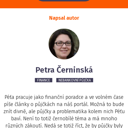
Napsal autor
Petra Černinská
FINANCE
NEBANKOVNÍ PŮJČKA
Péťa pracuje jako finanční poradce a ve volném čase
píše články o půjčkách na náš portál. Možná to bude
znít divně, ale půjčky a problematika kolem nich Péťu
baví. Není to totiž černobílé téma a má mnoho
různých zákoutí. Nedá se totiž říct, že by půjčky byly