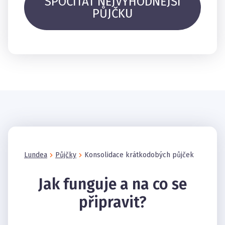
SPOČÍTAT NEJVÝHODNĚJŠÍ
PŮJČKU
Lundea
Půjčky
Konsolidace krátkodobých půjček
Jak funguje a na co se
připravit?