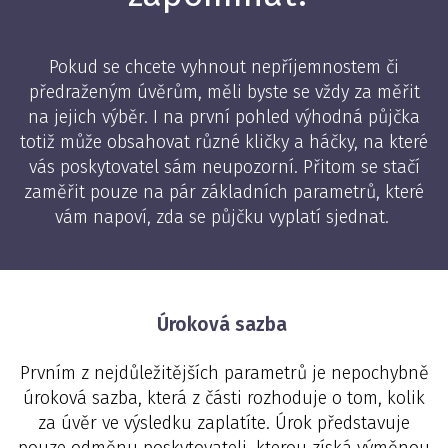
Pokud se chcete vyhnout nepříjemnostem či
předraženým úvěrům, měli byste se vždy za měřit
na jejich výběr. I na první pohled výhodná půjčka
totiž může obsahovat různé kličky a háčky, na které
vás poskytovatel sám neupozorní. Přitom se stačí
zaměřit pouze na pár základních parametrů, které
vám napoví, zda se půjčku vyplatí sjednat.
Úroková sazba
Prvním z nejdůležitějších parametrů je nepochybně
úroková sazba, která z části rozhoduje o tom, kolik
za úvěr ve výsledku zaplatíte. Úrok představuje