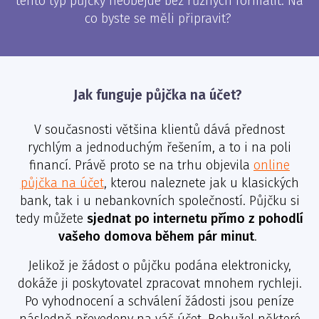
tento typ půjčky neobejde bez různých formalit. Na
co byste se měli připravit?
Jak funguje půjčka na účet?
V současnosti většina klientů dává přednost
rychlým a jednoduchým řešením, a to i na poli
financí. Právě proto se na trhu objevila
online
půjčka na účet
, kterou naleznete jak u klasických
bank, tak i u nebankovních společností. Půjčku si
tedy můžete
sjednat po internetu přímo z pohodlí
vašeho domova během pár minut
.
Jelikož je žádost o půjčku podána elektronicky,
dokáže ji poskytovatel zpracovat mnohem rychleji.
Po vyhodnocení a schválení žádosti jsou peníze