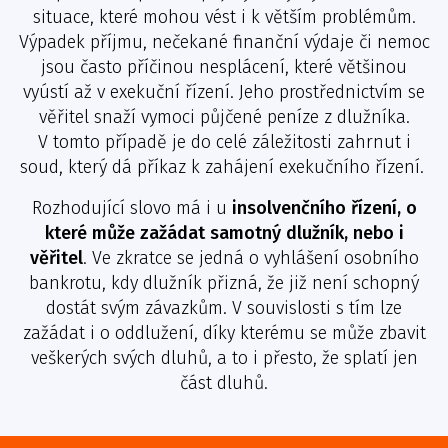
situace, které mohou vést i k větším problémům.
Výpadek příjmu, nečekané finanční výdaje či nemoc
jsou často příčinou nesplácení, které většinou
vyústí až v exekuční řízení. Jeho prostřednictvím se
věřitel snaží vymoci půjčené peníze z dlužníka.
V tomto případě je do celé záležitosti zahrnut i
soud, který dá příkaz k zahájení exekučního řízení.
Rozhodující slovo má i u
insolvenčního řízení, o
které může zažádat samotný dlužník, nebo i
věřitel
. Ve zkratce se jedná o vyhlášení osobního
bankrotu, kdy dlužník přizná, že již není schopný
dostát svým závazkům. V souvislosti s tím lze
zažádat i o oddlužení, díky kterému se může zbavit
veškerých svých dluhů, a to i přesto, že splatí jen
část dluhů.