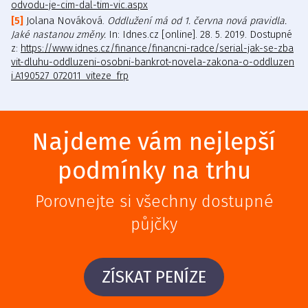
odvodu-je-cim-dal-tim-vic.aspx
Jolana Nováková.
Oddlužení má od 1. června nová pravidla.
Jaké nastanou změny.
In: Idnes.cz [online]. 28. 5. 2019. Dostupné
z:
https://www.idnes.cz/finance/financni-radce/serial-jak-se-zba
vit-dluhu-oddluzeni-osobni-bankrot-novela-zakona-o-oddluzen
i.A190527_072011_viteze_frp
Najdeme vám nejlepší
podmínky na trhu
Porovnejte si všechny dostupné
půjčky
ZÍSKAT PENÍZE