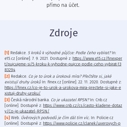
přímo na účet.
Zdroje
Redakce.
5 kroků k výhodné půjčce: Podle čeho vybírat?
In:
e15.cz [online]. 7. 9. 2021. Dostupné z:
https://www.e15.cz/finexper
t/pujcujeme-si/5-kroku-k-vyhodne-pujcce-podle-ceho-vybirat-13
83294
Redakce.
Co je to úrok a úroková míra? Přečtěte si, jaké
existují druhy úroků
In: Finex.cz [online]. 22. 11. 2020. Dostupné z:
https://finex.cz/co-je-to-urok-a-urokova-mira-prectete-si-jake-e
xistuji-druhy-uroku/
Česká národní banka.
Co je ukazatel RPSN?
In: Cnb.cz
[online]. Dostupné z:
https://www.cnb.cz/cs/casto-kladene-dotaz
y/Co-je-ukazatel-RPSN/
Web.
Úvěrových podvodů je čím dál tím víc.
In: Policie.cz
[online]. Dostupné z:
https://www.policie.cz/clanek/uverovych-p