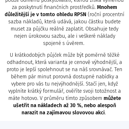
pouze odměnu poskytovateli, kterou získá výměnou
za poskytnutí finančních prostředků.
Mnohem
důležitější je v tomto ohledu RPSN
(roční procentní
sazba nákladů, která udává, jakou částku budete
muset za půjčku reálně zaplatit. Obsahuje tedy
nejen úrokovou sazbu, ale i veškeré náklady
spojené s úvěrem.
U krátkodobých půjček může být poměrně těžké
odhadnout, která varianta je cenově výhodnější, a
proto je lepší spolehnout se na náš srovnávač. Ten
během pár minut porovná dostupné nabídky a
vybere pro vás tu nejvýhodnější. Stačí jen, když
vyplníte krátký formulář, ověříte svoji totožnost a
máte hotovo. V průměru tímto způsobem
můžete
ušetřit na nákladech až 30 %, nebo alespoň
narazit na zajímavou slovovou akci
.