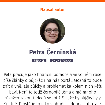
Napsal autor
Petra Černinská
FINANCE
ONLINE PŮJČKA
Péťa pracuje jako finanční poradce a ve volném čase
píše články o půjčkách na náš portál. Možná to bude
znít divně, ale půjčky a problematika kolem nich Péťu
baví. Není to totiž černobílé téma a má mnoho
různých zákoutí. Nedá se totiž říct, že by půjčky byly
špatné. Prostě je to jako s ohněm - dobrý sluha, ale