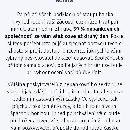
Bonita
Po přijetí všech podkladů přistoupí banka
k vyhodnocení vaší žádosti, což může trvat pár
minut, ale i hodin. Zhruba
39 % nebankovních
společností se vám však ozve až druhý den
. Pokud
si tedy potřebujete půjčku sjednat opravdu rychle,
zkuste si projít dostupné recenze, jak rychle vámi
vybraný poskytovatel dokáže reagovat. Společnost si
přitom sama stanoví, podle jakých kritérií se bude
při vyhodnocení vaší půjčky řídit.
Většina poskytovatelů z nebankovního sektoru se
však nějak zvlášť neřídí bonitou klienta, ale pouze
podle ní nastavují výši částky. Ve výsledku tak
půjčku získá téměř každý, a to i klienti s velmi
špatnou bonitou. Ihned po schválení vám bude
předložena úvěrová smlouva, po jejímž podpisu
vám poskytovatel přepošle dohodnutou částku