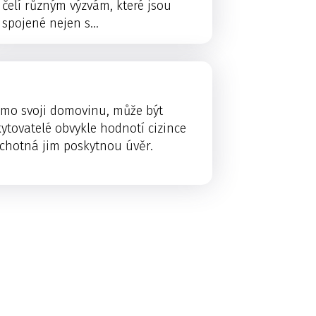
čelí různým výzvám, které jsou
spojené nejen s...
mimo svoji domovinu, může být
ytovatelé obvykle hodnotí cizince
 ochotná jim poskytnou úvěr.