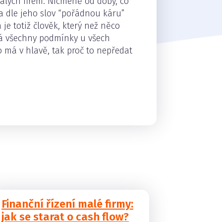
malých firem. Nicméně od doby, co
na dle jeho slov “pořádnou káru”
je totiž člověk, který než něco
á všechny podmínky u všech
o má v hlavě, tak proč to nepředat
Finanční řízení malé firmy:
jak se starat o cash flow?