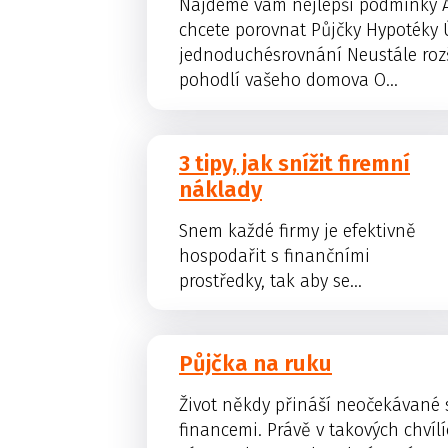
Najdeme vám nejlepší podmínky Aby
chcete porovnat Půjčky Hypotéky Ú
jednoduchésrovnání Neustále rozši
pohodlí vašeho domova O...
3 tipy, jak snížit firemní
náklady
Snem každé firmy je efektivně
hospodařit s finančními
prostředky, tak aby se...
Půjčka na ruku
Život někdy přináší neočekávané s
financemi. Právě v takových chví