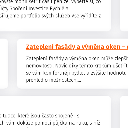
ste mohli šetřit čas i peníze. Vyberte si, co
čty Spoření Investice Rychlé a
řujeme portfolio svých služeb Vše vyřídíte z
Zateplení fasády a výměna oken – 
Zateplení fasády a výměna oken může zlepšit
nemovitosti. Navíc díky těmto krokům ušetří
se vám komfortněji bydlet a zvýšíte hodnotu
přehled o možnostech,...
ituace, které jsou často spojené i s
lích vám dokáže pomoci půjčka na ruku, s níž