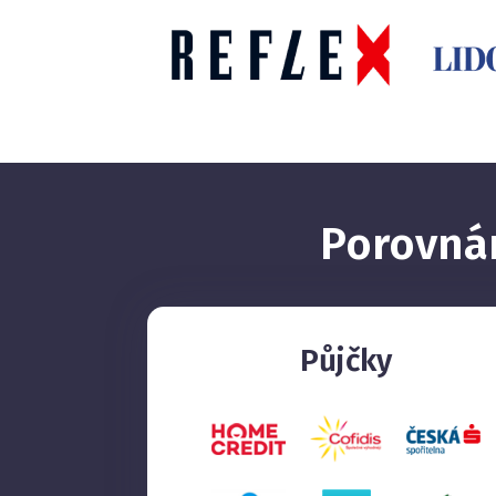
Porovnám
Půjčky