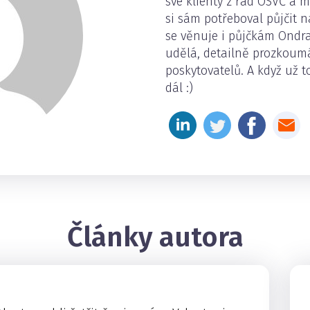
své klienty z řad OSVČ a 
si sám potřeboval půjčit 
se věnuje i půjčkám Ondra 
udělá, detailně prozkoum
poskytovatelů. A když už t
dál :)
Články autora