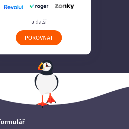
a další
POROVNAT
formulář