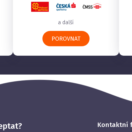
a další
POROVNAT
Kontaktní 
eptat?