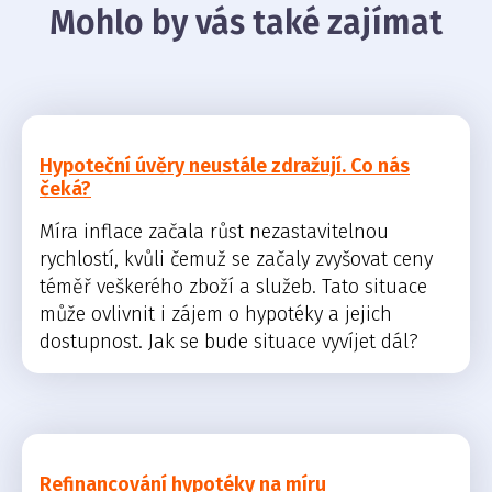
Mohlo by vás také zajímat
Hypoteční úvěry neustále zdražují. Co nás
čeká?
Míra inflace začala růst nezastavitelnou
rychlostí, kvůli čemuž se začaly zvyšovat ceny
téměř veškerého zboží a služeb. Tato situace
může ovlivnit i zájem o hypotéky a jejich
dostupnost. Jak se bude situace vyvíjet dál?
Refinancování hypotéky na míru