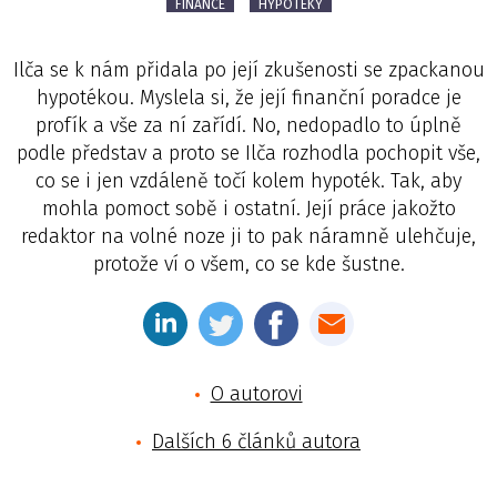
FINANCE
HYPOTÉKY
Ilča se k nám přidala po její zkušenosti se zpackanou
hypotékou. Myslela si, že její finanční poradce je
profík a vše za ní zařídí. No, nedopadlo to úplně
podle představ a proto se Ilča rozhodla pochopit vše,
co se i jen vzdáleně točí kolem hypoték. Tak, aby
mohla pomoct sobě i ostatní. Její práce jakožto
redaktor na volné noze ji to pak náramně ulehčuje,
protože ví o všem, co se kde šustne.
O autorovi
Dalších 6 článků autora
Jméno