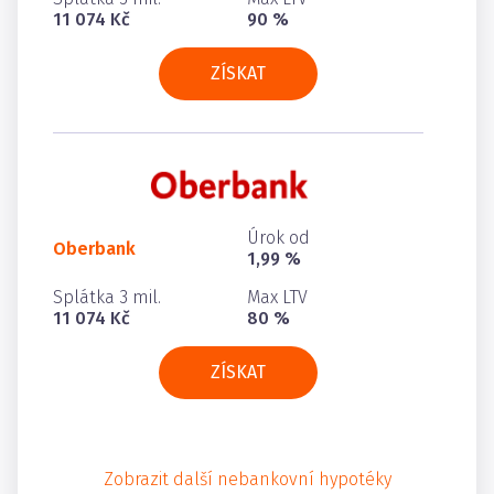
11 074 Kč
90 %
ZÍSKAT
Úrok od
Oberbank
1,99 %
Splátka 3 mil.
Max LTV
11 074 Kč
80 %
ZÍSKAT
Zobrazit další nebankovní hypotéky