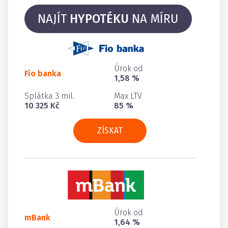
NAJÍT
HYPOTÉKU
NA MÍRU
Úrok od
Fio banka
1,58 %
Splátka 3 mil.
Max LTV
10 325 Kč
85 %
ZÍSKAT
Úrok od
mBank
1,64 %