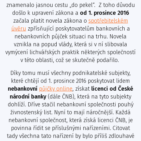
znamenalo jasnou cestu „do pekel“. Z toho důvodu
došlo k upravení zákona a
od 1. prosince 2016
začala platit novela zákona o
spotřebitelském
úvěru
zpřísňující poskytovatelům bankovních a
nebankovních půjček situaci na trhu. Novela
vznikla na popud vlády, která si v ní slibovala
vymýcení lichvářských praktik některých společností
v této oblasti, což se skutečně podařilo.
Díky tomu musí všechny podnikatelské subjekty,
které chtějí od 1. prosince 2016 poskytovat lidem
nebankovní
půjčky online
, získat
licenci od České
národní banky
(dále ČNB), která na tyto subjekty
dohlíží. Dříve stačil nebankovní společnosti pouhý
živnostenský list. Nyní to mají náročnější. Každá
nebankovní společnost, která získá licenci ČNB, je
povinna řídit se příslušnými nařízeními. Citovat
tady všechna tato nařízení by bylo příliš zdlouhavé