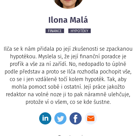
Ilona Malá
FINANCE
HYPOTÉKY
Ilča se k nám přidala po její zkušenosti se zpackanou
hypotékou. Myslela si, že její finanční poradce je
profík a vše za ní zařídí. No, nedopadlo to úplně
podle představ a proto se Ilča rozhodla pochopit vše,
co se i jen vzdáleně točí kolem hypoték. Tak, aby
mohla pomoct sobě i ostatní. Její práce jakožto
redaktor na volné noze ji to pak náramně ulehčuje,
protože ví o všem, co se kde šustne.