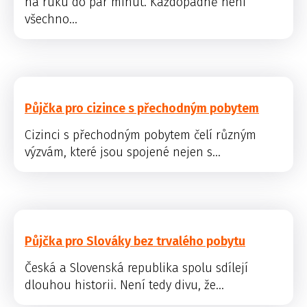
na ruku do pár minut. Každopádně není
všechno...
Půjčka pro cizince s přechodným pobytem
Cizinci s přechodným pobytem čelí různým
výzvám, které jsou spojené nejen s...
Půjčka pro Slováky bez trvalého pobytu
Česká a Slovenská republika spolu sdílejí
dlouhou historii. Není tedy divu, že...