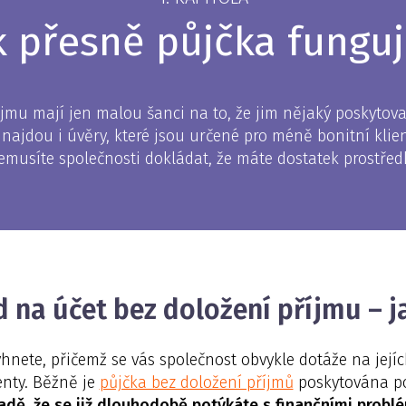
k přesně půjčka fungu
jmu mají jen malou šanci na to, že jim nějaký poskytovat
u najdou i úvěry, které jsou určené pro méně bonitní klie
emusíte společnosti dokládat, že máte dostatek prostřed
d na účet bez doložení příjmu – 
hnete, přičemž se vás společnost obvykle dotáže na jejíc
nty. Běžně je
půjčka bez doložení příjmů
poskytována p
padě, že se již dlouhodobě potýkáte s finančními probl