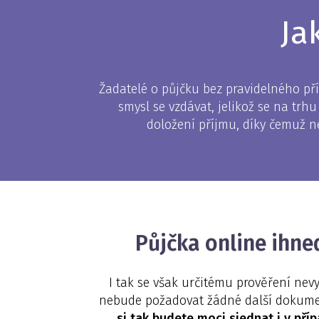
Ja
Žadatelé o půjčku bez pravidelného pří
smysl se vzdávat, jelikož se na trh
doložení příjmu, díky čemuž n
Půjčka online ihne
I tak se však určitému prověření nevy
nebude požadovat žádné další dokume
si tak budete moci sjednat i v pří