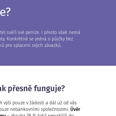
je?
el svěří své peníze. I přesto však nemá
nty. Konkrétně se jedná o půjčky bez
ků pro splacení svých závazků.
jak přesně funguje?
h výši pouze v žádosti a dál už od vás
ouze nebankovními společnostmi.
Úvěr
émy
– zhruba 78 % totiž nenahlíží do