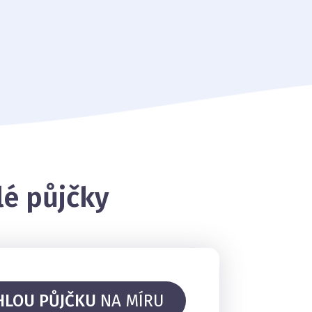
lé půjčky
HLOU PŮJČKU
NA MÍRU