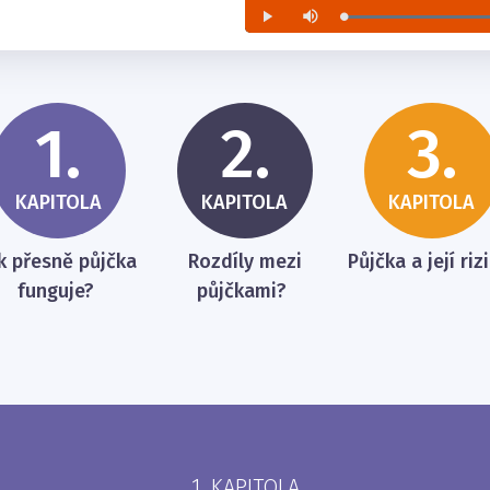
1.
2.
3.
KAPITOLA
KAPITOLA
KAPITOLA
k přesně půjčka
Rozdíly mezi
Půjčka a její ri
funguje?
půjčkami?
1. KAPITOLA