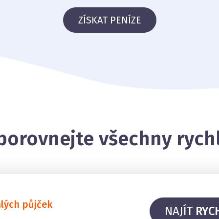
ZÍSKAT PENÍZE
porovnejte všechny rych
hlých půjček
NAJÍT
RYC