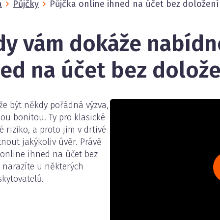
a
Půjčky
Půjčka online ihned na účet bez doložení
dy vám dokáže nabídn
ned na účet bez dolože
že být někdy pořádná výzva,
ou bonitou. Ty pro klasické
 riziko, a proto jim v drtivé
nout jakýkoliv úvěr. Právě
 online ihned na účet bez
 narazíte u některých
skytovatelů.