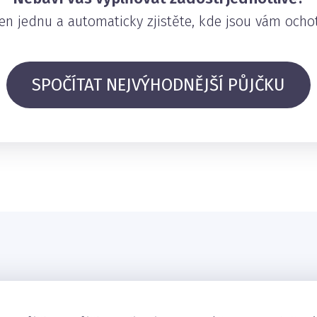
en jednu a automaticky zjistěte, kde jsou vám ochot
SPOČÍTAT NEJVÝHODNĚJŠÍ PŮJČKU