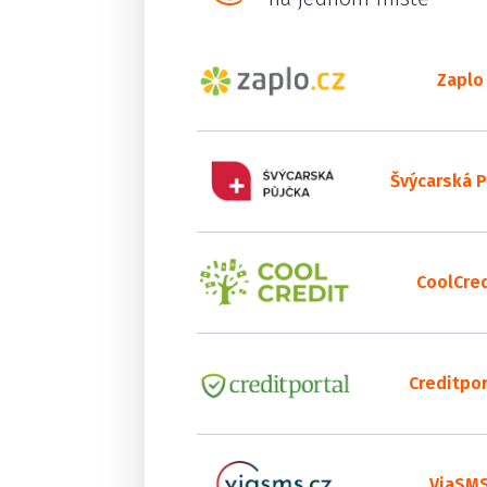
Zaplo
Švýcarská P
CoolCred
Creditpor
ViaSM