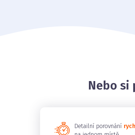
Nebo si 
Detailní porovnání
ryc
na jednom místě