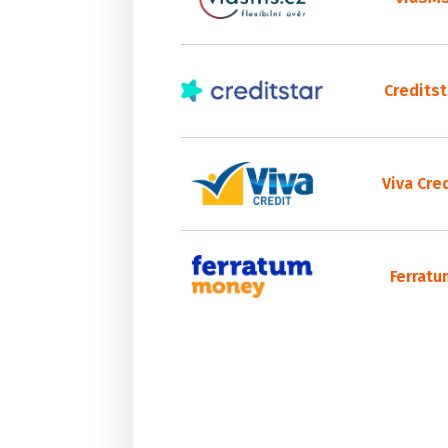
Creditst
Viva Cre
Ferratu