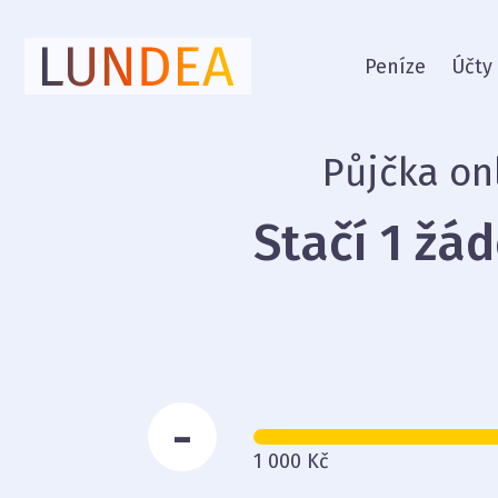
Peníze
Účty
Půjčka on
Stačí 1 žá
-
1 000 Kč