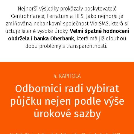
Nejhorší výsledky prokázaly poskytovatelé
Centrofinance, Ferratum a HFS. Jako nejhorší je
zmiňována nebankovní společnost Via SMS, která si
účtuje šíleně vysoké úroky.
Velmi špatné hodnocení
obdržela i banka Oberbank
, která má již dlouhou
dobu problémy s transparentností.
4. KAPITOLA
Odborníci radí vybírat
půjčku nejen podle výše
úrokové sazby