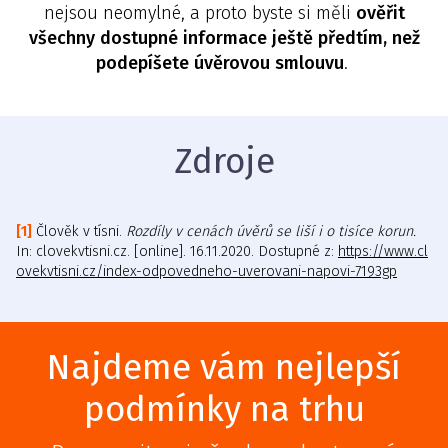
nejsou neomylné, a proto byste si měli
ověřit
všechny dostupné informace ještě předtím, než
podepíšete úvěrovou smlouvu
.
Zdroje
Člověk v tísni.
Rozdíly v cenách úvěrů se liší i o tisíce korun.
In: clovekvtisni.cz. [online]. 16.11.2020. Dostupné z:
https://www.cl
ovekvtisni.cz/index-odpovedneho-uverovani-napovi-7193gp
Najdeme vám nejlepší
podmínky na trhu