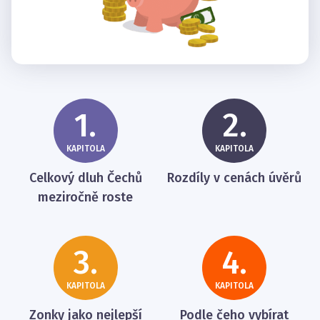
1.
2.
KAPITOLA
KAPITOLA
Celkový dluh Čechů
Rozdíly v cenách úvěrů
meziročně roste
3.
4.
KAPITOLA
KAPITOLA
Zonky jako nejlepší
Podle čeho vybírat