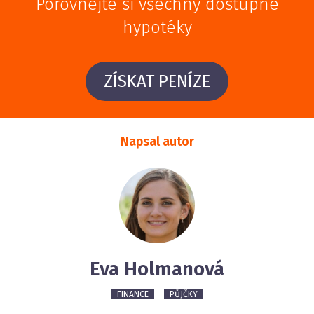
Porovnejte si všechny dostupné
hypotéky
ZÍSKAT PENÍZE
Napsal autor
Eva Holmanová
FINANCE
PŮJČKY