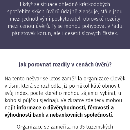
I když se situace ohledně krátkodobých
spotřebitelských úvěrů údajně zlepšuje, stále jsou
mezi jednotlivými poskytovateli obrovské rozdíly
mezi cenou úvěrů. Ty se mohou pohybovat v řádu
pár stovek korun, ale i desetitisícových částek.
Jak porovnat rozdíly v cenách úvěrů?
Na tento nešvar se letos zaměřila organizace Člověk
v tísni, která se rozhodla již po několikáté obnovit
svůj index, podle kterého mohou zájemci vybírat, u
koho si půjčku sjednají. Ve zkratce zde tedy mohou
najít
informace o důvěryhodnosti, férovosti a
výhodnosti bank a nebankovních společností
.
Organizace se zaměřila na 35 tuzemských