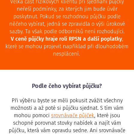
Velká část rizikových klientů při sjednání půjčky
neřeší podmínky, za kterých jim bude úvěr
poskytnut. Pokud se rozhodnou půjčku podle
něčeho vybírat, jedná se zpravidla o výši úrokové
sazby. Ta však podle odborníků není rozhodující.
V ceně půjčky hraje roli RPSN a další poplatky
,
které se mohou projevit například při dlouhodobém
nesplácení.
Podle čeho vybírat půjčku?
Při výběru byste se měli pokusit zvážit všechny
možnosti a až poté si půjčku sjednat. S tím vám
mohou pomoci
srovnávače půjček
, které jsou
schopné porovnat stovky nabídek a najít vám
půjčku, která vám opravdu sedne. Ani srovnávače