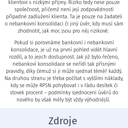
klientovi s nízkými příjmy. Riziko tedy nese pouze
společnost, přičemž není její zodpovědností
případné zadlužení klienta. Ta je pouze na žadateli
o nebankovní konsolidaci či jiný úvěr, kdy musí sám
zhodnotit, jak moc jsou pro něj rizikové.
Pokud si porovnáme bankovní i nebankovní
konsolidace, je už na první pohled vidět hlavní
rozdíl, a to jejich dostupnost. Jak již bylo řečeno,
nebankoví konsolidace se neřídí tak přísnými
pravidly, díky čemuž si ji může sjednat téměř každý.
Na druhou stranu je třeba počítat s vyššími náklady,
kdy se může RPSN pohybovat i v řádu desítek či
stovek procent – podmínky sjednocení úvěrů do
nového by však měly být vždy výhodnější.
Zdroje