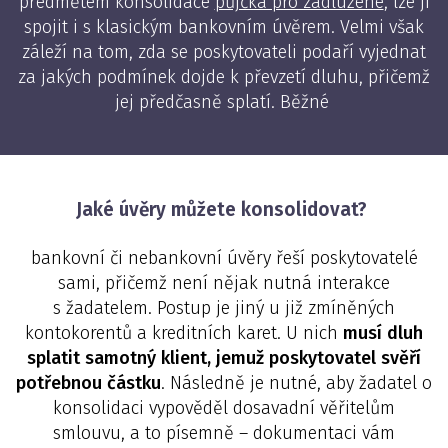
předmětem konsolidace
půjčka pro zadlužené
, lze ji
spojit i s klasickým bankovním úvěrem. Velmi však
záleží na tom, zda se poskytovateli podaří vyjednat
za jakých podmínek dojde k převzetí dluhu, přičemž
jej předčasně splatí. Běžné
Jaké úvěry můžete konsolidovat?
bankovní či nebankovní úvěry řeší poskytovatelé
sami, přičemž není nějak nutná interakce
s žadatelem. Postup je jiný u již zmíněných
kontokorentů a kreditních karet. U nich
musí dluh
splatit samotný klient, jemuž poskytovatel svěří
potřebnou částku
. Následně je nutné, aby žadatel o
konsolidaci vypověděl dosavadní věřitelům
smlouvu, a to písemně – dokumentaci vám