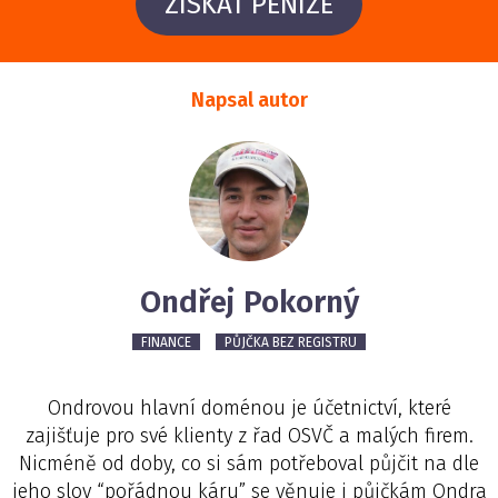
ZÍSKAT PENÍZE
Napsal autor
Ondřej Pokorný
FINANCE
PŮJČKA BEZ REGISTRU
Ondrovou hlavní doménou je účetnictví, které
zajišťuje pro své klienty z řad OSVČ a malých firem.
Nicméně od doby, co si sám potřeboval půjčit na dle
jeho slov “pořádnou káru” se věnuje i půjčkám Ondra