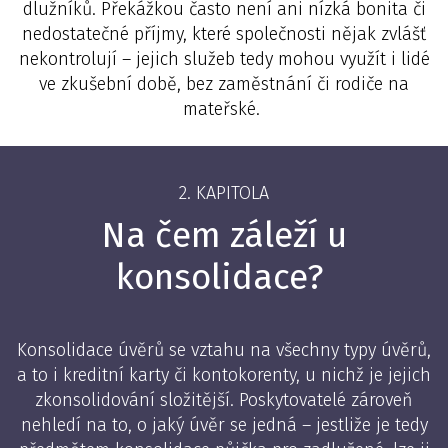
dlužníků. Překážkou často není ani nízká bonita či
nedostatečné příjmy, které společnosti nějak zvlášť
nekontrolují – jejich služeb tedy mohou využít i lidé
ve zkušební době, bez zaměstnání či rodiče na
mateřské.
2. KAPITOLA
Na čem záleží u
konsolidace?
Konsolidace úvěrů se vztahu na všechny typy úvěrů,
a to i kreditní karty či kontokorenty, u nichž je jejich
zkonsolidování složitější. Poskytovatelé zároveň
nehledí na to, o jaký úvěr se jedná – jestliže je tedy