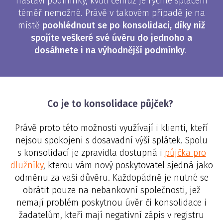
nastaví podmínky, kvůli čemuž je rychlé splacení
téměř nemožné. Právě v takovém případě je na
místě
poohlédnout se po konsolidaci, díky niž
spojíte veškeré své úvěru do jednoho a
dosáhnete i na výhodnější podmínky
.
Co je to konsolidace půjček?
Právě proto této možnosti využívají i klienti, kteří
nejsou spokojeni s dosavadní výší splátek. Spolu
s konsolidací je zpravidla dostupná i
půjčka pro
dlužníky
, kterou vám nový poskytovatel sjedná jako
odměnu za vaši důvěru. Každopádně je nutné se
obrátit pouze na nebankovní společnosti, jež
nemají problém poskytnou úvěr či konsolidace i
žadatelům, kteří mají negativní zápis v registru