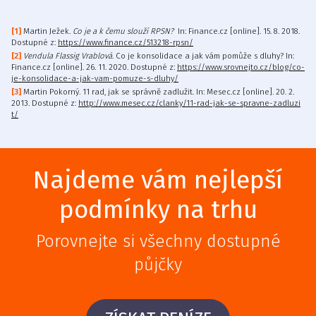
Martin Ježek.
Co je a k čemu slouží RPSN?
In: Finance.cz [online]. 15. 8. 2018.
Dostupné z:
https://www.finance.cz/513218-rpsn/
Vendula Flassig Vrablová
. Co je konsolidace a jak vám pomůže s dluhy? In:
Finance.cz [online]. 26. 11. 2020. Dostupné z:
https://www.srovnejto.cz/blog/co-
je-konsolidace-a-jak-vam-pomuze-s-dluhy/
Martin Pokorný. 11 rad, jak se správně zadlužit. In: Mesec.cz [online]. 20. 2.
2013. Dostupné z:
http://www.mesec.cz/clanky/11-rad-jak-se-spravne-zadluzi
t/
Najdeme vám nejlepší
podmínky na trhu
Porovnejte si všechny dostupné
půjčky