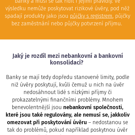
banky a musí se tak řídit i jejími pravidly. Ve
výsledku nemůže poskytovat rizikové úvěry, pod něž
spadají produkty jako jsou
půjčky s registrem
, půjčky
bez zaměstnání nebo půjčky potvrzení příjmu.
Jaký je rozdíl mezi nebankovní a bankovní
konsolidací?
Banky se mají tedy dopředu stanovené limity, podle
niž úvěry poskytují, kvůli čemuž u nich na úvěr
nedosáhnout lidé s nízkými příjmy či
prokazatelnými finančními problémy. Mnohem
benevolentnější jsou
nebankovní společnosti,
které jsou také regulovány, ale nemusí se, jakkoliv
omezovat při poskytování úvěru
– nedostanou se
tak do problémů, pokud například poskytnou úvěr