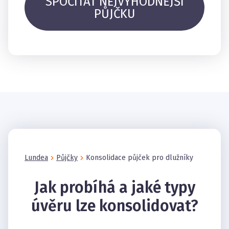
SPOČÍTAT NEJVÝHODNĚJŠÍ
PŮJČKU
Lundea
Půjčky
Konsolidace půjček pro dlužníky
Jak probíhá a jaké typy
úvěru lze konsolidovat?