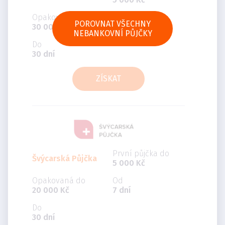
Opakovaná do
Od
POROVNAT VŠECHNY
30 000 Kč
5 dní
NEBANKOVNÍ PŮJČKY
Do
30 dní
ZÍSKAT
První půjčka do
Švýcarská Půjčka
5 000 Kč
Opakovaná do
Od
20 000 Kč
7 dní
Do
30 dní