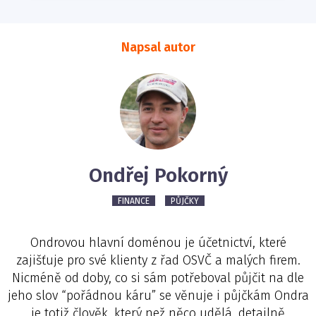
Napsal autor
Ondřej Pokorný
FINANCE
PŮJČKY
Ondrovou hlavní doménou je účetnictví, které
zajišťuje pro své klienty z řad OSVČ a malých firem.
Nicméně od doby, co si sám potřeboval půjčit na dle
jeho slov “pořádnou káru” se věnuje i půjčkám Ondra
je totiž člověk, který než něco udělá, detailně