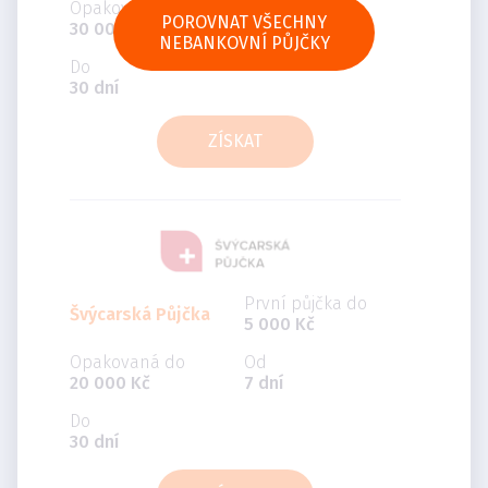
Opakovaná do
Od
POROVNAT VŠECHNY
30 000 Kč
5 dní
NEBANKOVNÍ PŮJČKY
Do
30 dní
ZÍSKAT
První půjčka do
Švýcarská Půjčka
5 000 Kč
Opakovaná do
Od
20 000 Kč
7 dní
Do
30 dní