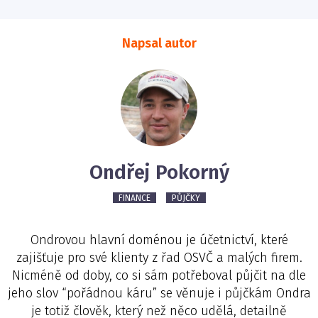
Napsal autor
Ondřej Pokorný
FINANCE
PŮJČKY
Ondrovou hlavní doménou je účetnictví, které
zajišťuje pro své klienty z řad OSVČ a malých firem.
Nicméně od doby, co si sám potřeboval půjčit na dle
jeho slov “pořádnou káru” se věnuje i půjčkám Ondra
je totiž člověk, který než něco udělá, detailně