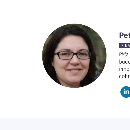
Pe
FIN
Péťa
bude
mnoh
dobrý
Jméno