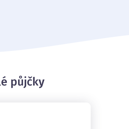
lé půjčk
y