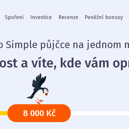
Spoření
Investice
Recenze
Peněžní bonusy
o Simple půjčce na jednom 
dost a víte, kde vám op
8 000 Kč