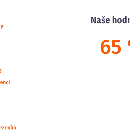
Naše hod
zy
65
S
enci
mezením