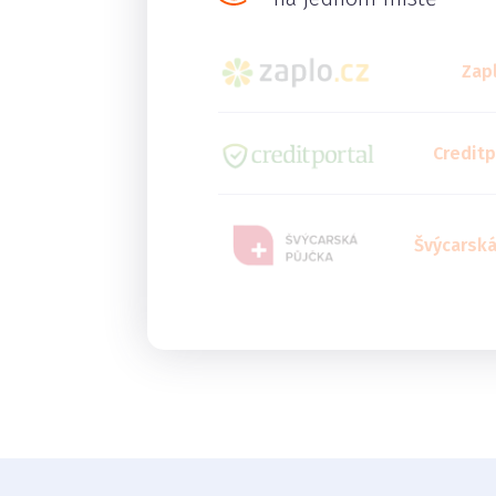
Zap
Creditp
Švýcarská