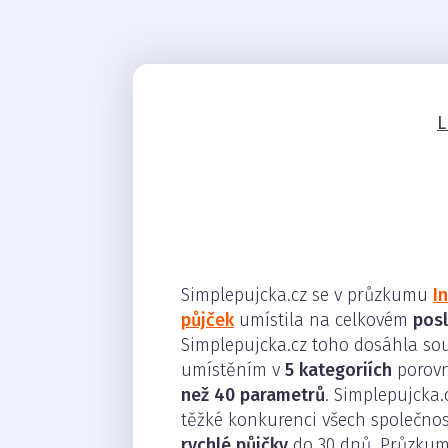
L
Simplepujcka.cz se v průzkumu
I
půjček
umístila na celkovém
pos
Simplepujcka.cz toho dosáhla s
umístěním v
5 kategoriích
porovn
než 40 parametrů
. Simplepujcka.
těžké konkurenci všech společnost
rychlé půjčky
do 30 dnů. Průzkum