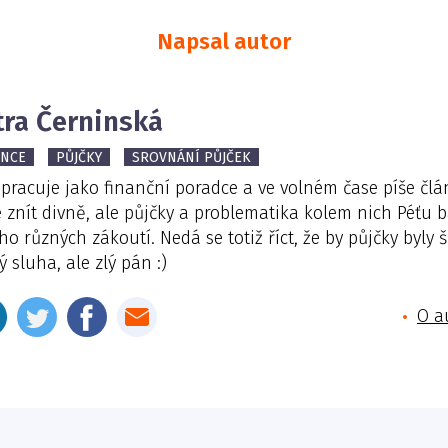
Napsal autor
tra Černinská
ANCE
PŮJČKY
SROVNÁNÍ PŮJČEK
 pracuje jako finanční poradce a ve volném čase píše čl
 znít divně, ale půjčky a problematika kolem nich Péťu b
o různých zákoutí. Nedá se totiž říct, že by půjčky byly 
 sluha, ale zlý pán :)
O a
E-mail