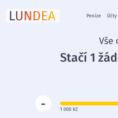
Peníze
Účty
Vše 
Stačí 1 žá
-
1 000 Kč