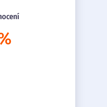
nocení
 %