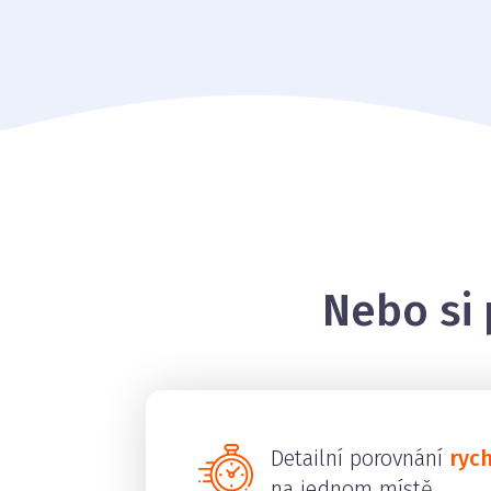
Nebo si 
Detailní porovnání
ryc
na jednom místě