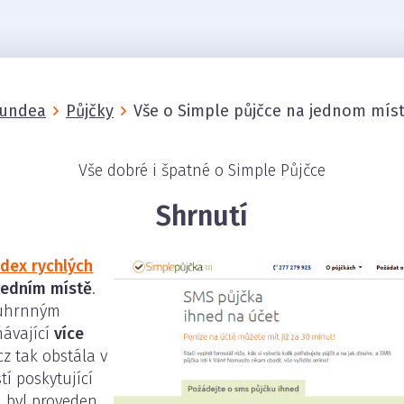
undea
Půjčky
Vše o Simple půjčce na jednom mís
Vše dobré i špatné o Simple Půjčce
Shrnutí
ndex rychlých
ledním místě
.
ouhrnným
ávající
více
cz tak obstála v
í poskytující
 byl proveden