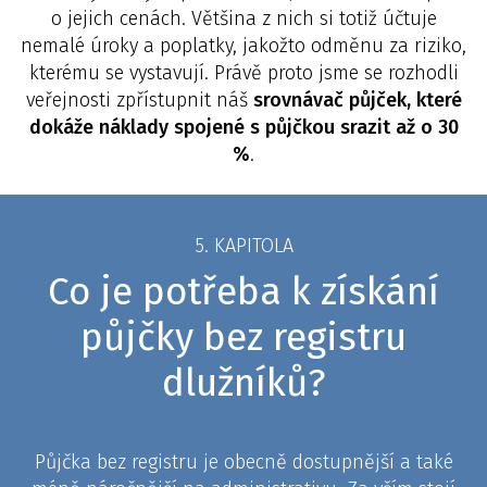
o jejich cenách. Většina z nich si totiž účtuje
nemalé úroky a poplatky, jakožto odměnu za riziko,
kterému se vystavují. Právě proto jsme se rozhodli
veřejnosti zpřístupnit náš
srovnávač půjček, které
dokáže náklady spojené s půjčkou srazit až o 30
%
.
5. KAPITOLA
Co je potřeba k získání
půjčky bez registru
dlužníků?
Půjčka bez registru je obecně dostupnější a také