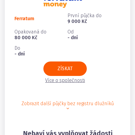
První půjčka do
Ferratum
9 000 Kč
Opakovaná do
Od
80 000 Kč
- dní
Do
- dní
ZÍSKAT
Více o společnosti
Zobrazit další půjčky bez registru dlužníků
Nebaví vás vyplňovat žádosti