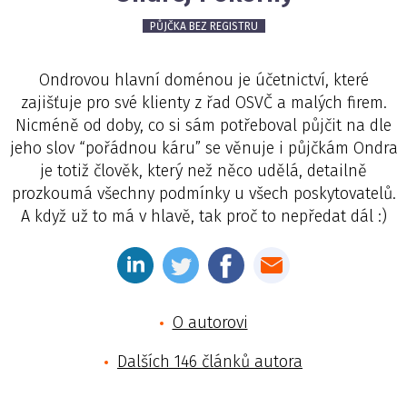
PŮJČKA BEZ REGISTRU
Ondrovou hlavní doménou je účetnictví, které
zajišťuje pro své klienty z řad OSVČ a malých firem.
Nicméně od doby, co si sám potřeboval půjčit na dle
jeho slov “pořádnou káru” se věnuje i půjčkám Ondra
je totiž člověk, který než něco udělá, detailně
prozkoumá všechny podmínky u všech poskytovatelů.
A když už to má v hlavě, tak proč to nepředat dál :)
O autorovi
Dalších 146 článků autora
Jméno