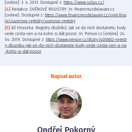
[online]. 3. 4. 2013. Dostupné z:
https://www.solus.cz/
Redakce. ÚVĚROVÉ REGISTRY. In: Financnivzdelavani.cz
[online]. Dostupné z:
https://www.financnivzdelavani.cz/svet-fina
nci/uverove-registry/uverove-registry
Jiří Hovorka. Registry dlužníků: Jak se do nich dostanete, kudy
vede cesta ven a na koho si dát pozor. In: Penize.cz [online]. 24.
04. 2019. Dostupné z:
https://www.penize.cz/dluhy/405882-registr
y-dluzniku-jak-se-do-nich-dostanete-kudy-vede-cesta-ven-a-na
-koho-si-dat-pozor
Napsal autor
Ondřej Pokorný