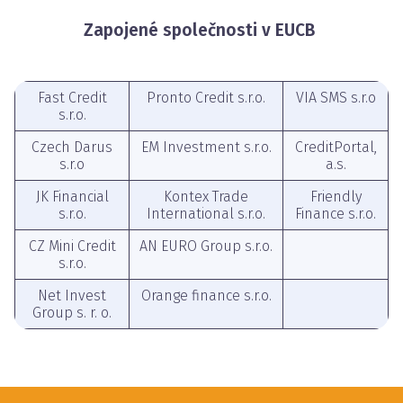
Zapojené společnosti v EUCB
Fast Credit
Pronto Credit s.r.o.
VIA SMS s.r.o
s.r.o.
Czech Darus
EM Investment s.r.o.
CreditPortal,
s.r.o
a.s.
JK Financial
Kontex Trade
Friendly
s.r.o.
International s.r.o.
Finance s.r.o.
CZ Mini Credit
AN EURO Group s.r.o.
s.r.o.
Net Invest
Orange finance s.r.o.
Group s. r. o.