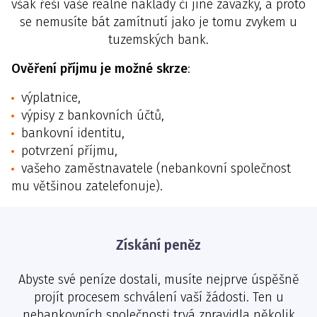
však řeší vaše reálné náklady či jiné závazky, a proto
se nemusíte bát zamítnutí jako je tomu zvykem u
tuzemských bank.
Ověření příjmu je možné skrze
:
výplatnice,
výpisy z bankovních účtů,
bankovní identitu,
potvrzení příjmu,
vašeho zaměstnavatele (nebankovní společnost
mu většinou zatelefonuje).
Získání peněz
Abyste své peníze dostali, musíte nejprve úspěšně
projít procesem schválení vaší žádosti. Ten u
nebankovních společnosti trvá zpravidla několik