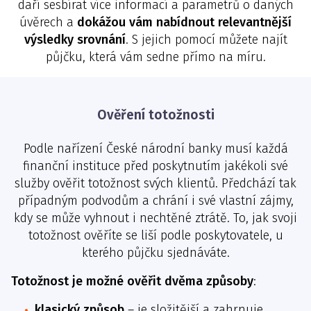
daří sesbírat více informací a parametrů o daných
úvěrech a
dokážou vám nabídnout relevantnější
výsledky srovnání
. S jejich pomocí můžete najít
půjčku, která vám sedne přímo na míru.
Ověření totožnosti
Podle nařízení České národní banky musí každá
finanční instituce před poskytnutím jakékoli své
služby ověřit totožnost svých klientů. Předchází tak
případným podvodům a chrání i své vlastní zájmy,
kdy se může vyhnout i nechtěné ztrátě. To, jak svoji
totožnost ověříte se liší podle poskytovatele, u
kterého půjčku sjednáváte.
Totožnost je možné ověřit dvěma způsoby
:
klasický způsob
– je složitější a zahrnuje