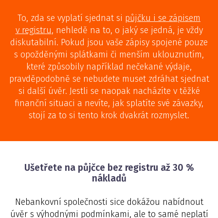
To, zda se vyplatí sjednat si
půjčku i se zápisem
v registru
, nehledě na to, o jaký se jedná, je vždy
diskutabilní. Pokud jsou vaše zápisy spojené pouze
s opožděnými splátkami či menším uklouznutím,
které způsobily například nečekané výdaje,
pravděpodobně se nebudete muset zdráhat sjednat
si další úvěr. Jestli se naopak nacházíte v těžké
finanční situaci a nevíte, jak splatíte své závazky,
stojí za to si tento krok dvakrát rozmyslet.
Ušetřete na půjčce bez registru až 30 %
nákladů
Nebankovní společnosti sice dokážou nabídnout
úvěr s výhodnými podmínkami, ale to samé neplatí