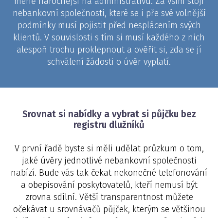
méně náročnější na administrativu. Za vším stojí
nebankovní společnosti, které se i pře své volnější
podmínky musí pojistit před nesplácením svých
klientů. V souvislosti s tím si musí každého z nich
alespoň trochu proklepnout a ověřit si, zda se jí
schválení žádosti o úvěr vyplatí.
Srovnat si nabídky a vybrat si půjčku bez
registru dlužníků
V první řadě byste si měli udělat průzkum o tom,
jaké úvěry jednotlivé nebankovní společnosti
nabízí. Bude vás tak čekat nekonečné telefonování
a obepisování poskytovatelů, kteří nemusí být
zrovna sdílní. Větší transparentnost můžete
očekávat u srovnávačů půjček, kterým se většinou