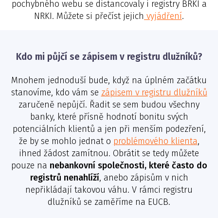
pochybného webu se distancovaly i registry BRKI a
NRKI. Můžete si přečíst jejich
vyjádření
.
Kdo mi půjčí se zápisem v registru dlužníků?
Mnohem jednoduší bude, když na úplném začátku
stanovíme, kdo vám se
zápisem v registru dlužníků
zaručeně nepůjčí. Řadit se sem budou všechny
banky, které přísně hodnotí bonitu svých
potenciálních klientů a jen při menším podezření,
že by se mohlo jednat o
problémového klienta
,
ihned žádost zamítnou. Obrátit se tedy můžete
pouze na
nebankovní společnosti, které často do
registrů nenahlíží
, anebo zápisům v nich
nepřikládají takovou váhu. V rámci registru
dlužníků se zaměříme na EUCB.