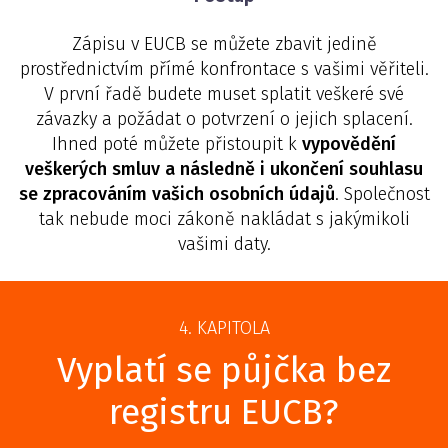
Zápisu v EUCB se můžete zbavit jedině
prostřednictvím přímé konfrontace s vašimi věřiteli.
V první řadě budete muset splatit veškeré své
závazky a požádat o potvrzení o jejich splacení.
Ihned poté můžete přistoupit k
vypovědění
veškerých smluv a následně i ukončení souhlasu
se zpracováním vašich osobních údajů
. Společnost
tak nebude moci zákoně nakládat s jakýmikoli
vašimi daty.
4. KAPITOLA
Vyplatí se půjčka bez
registru EUCB?