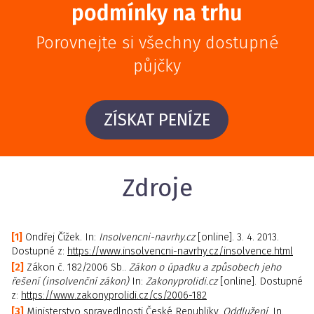
podmínky na trhu
Porovnejte si všechny dostupné
půjčky
ZÍSKAT PENÍZE
Zdroje
Ondřej Čížek. In:
Insolvencni-navrhy.cz
[online]. 3. 4. 2013.
Dostupné z:
https://www.insolvencni-navrhy.cz/insolvence.html
Zákon č. 182/2006 Sb..
Zákon o úpadku a způsobech jeho
řešení (insolvenční zákon)
In:
Zakonyprolidi.cz
[online]. Dostupné
z:
https://www.zakonyprolidi.cz/cs/2006-182
Ministerstvo spravedlnosti České Republiky.
Oddlužení
. In.