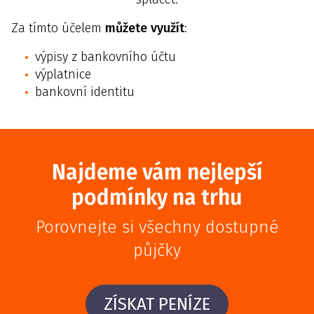
Za tímto účelem
můžete využít
:
výpisy z bankovního účtu
výplatnice
bankovní identitu
Najdeme vám nejlepší
podmínky na trhu
Porovnejte si všechny dostupné
půjčky
ZÍSKAT PENÍZE