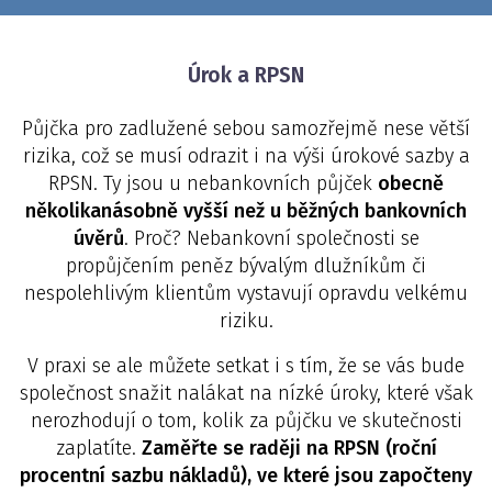
Úrok a RPSN
Půjčka pro zadlužené sebou samozřejmě nese větší
rizika, což se musí odrazit i na výši úrokové sazby a
RPSN. Ty jsou u nebankovních půjček
obecně
několikanásobně vyšší než u běžných bankovních
úvěrů
. Proč? Nebankovní společnosti se
propůjčením peněz bývalým dlužníkům či
nespolehlivým klientům vystavují opravdu velkému
riziku.
V praxi se ale můžete setkat i s tím, že se vás bude
společnost snažit nalákat na nízké úroky, které však
nerozhodují o tom, kolik za půjčku ve skutečnosti
zaplatíte.
Zaměřte se raději na RPSN (roční
procentní sazbu nákladů), ve které jsou započteny