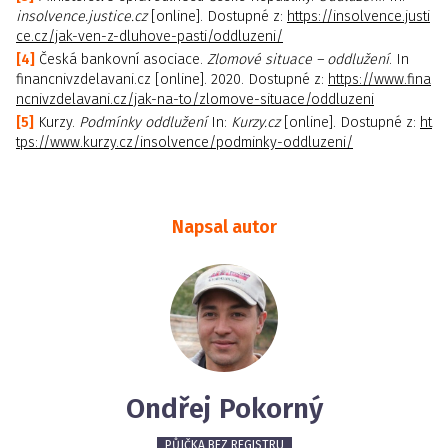
insolvence.justice.cz
[online]. Dostupné z:
https://insolvence.justi
ce.cz/jak-ven-z-dluhove-pasti/oddluzeni/
Česká bankovní asociace.
Zlomové situace – oddlužení
. In
financnivzdelavani.cz [online]. 2020. Dostupné z:
https://www.fina
ncnivzdelavani.cz/jak-na-to/zlomove-situace/oddluzeni
Kurzy.
Podmínky oddlužení
In:
Kurzy.cz
[online]. Dostupné z:
ht
tps://www.kurzy.cz/insolvence/podminky-oddluzeni/
Napsal autor
Ondřej Pokorný
PŮJČKA BEZ REGISTRU