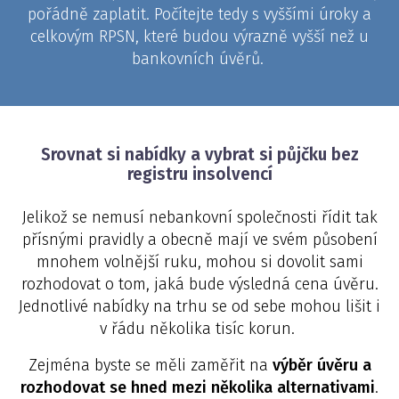
pořádně zaplatit. Počítejte tedy s vyššími úroky a
celkovým RPSN, které budou výrazně vyšší než u
bankovních úvěrů.
Srovnat si nabídky a vybrat si půjčku bez
registru insolvencí
Jelikož se nemusí nebankovní společnosti řídit tak
přísnými pravidly a obecně mají ve svém působení
mnohem volnější ruku, mohou si dovolit sami
rozhodovat o tom, jaká bude výsledná cena úvěru.
Jednotlivé nabídky na trhu se od sebe mohou lišit i
v řádu několika tisíc korun.
Zejména byste se měli zaměřit na
výběr úvěru a
rozhodovat se hned mezi několika alternativami
.