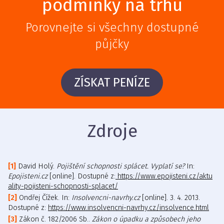
podmínky na trhu
Porovnejte si všechny dostupné
půjčky
ZÍSKAT PENÍZE
Zdroje
David Holý.
Pojištění schopnosti splácet. Vyplatí se?
In:
Epojisteni.cz
[online]. Dostupné z:
https://www.epojisteni.cz/aktu
ality-pojisteni-schopnosti-splacet/
Ondřej Čížek. In:
Insolvencni-navrhy.cz
[online]. 3. 4. 2013.
Dostupné z:
https://www.insolvencni-navrhy.cz/insolvence.html
Zákon č. 182/2006 Sb..
Zákon o úpadku a způsobech jeho