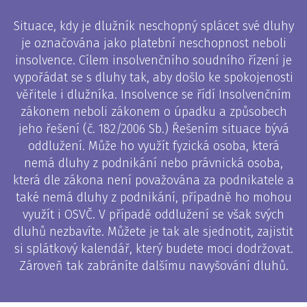
Situace, kdy je dlužník neschopný splácet své dluhy
je označována jako platební neschopnost neboli
insolvence. Cílem insolvenčního soudního řízení je
vypořádat se s dluhy tak, aby došlo ke spokojenosti
věřitele i dlužníka. Insolvence se řídí Insolvenčním
zákonem neboli zákonem o úpadku a způsobech
jeho řešení (č. 182/2006 Sb.) Řešením situace bývá
oddlužení. Může ho využít fyzická osoba, která
nemá dluhy z podnikání nebo právnická osoba,
která dle zákona není považována za podnikatele a
také nemá dluhy z podnikání, případně ho mohou
využít i OSVČ. V případě oddlužení se však svých
dluhů nezbavíte. Můžete je tak ale sjednotit, zajistit
si splátkový kalendář, který budete moci dodržovat.
Zároveň tak zabráníte dalšímu navyšování dluhů.