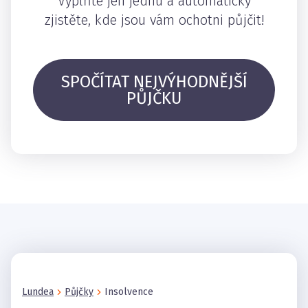
Vyplňte jen jednu a automaticky
zjistěte, kde jsou vám ochotni půjčit!
SPOČÍTAT NEJVÝHODNĚJŠÍ
PŮJČKU
Lundea
Půjčky
Insolvence