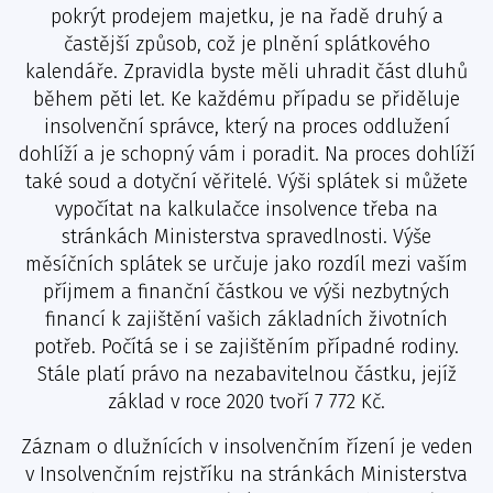
pokrýt prodejem majetku, je na řadě druhý a
častější způsob, což je plnění splátkového
kalendáře. Zpravidla byste měli uhradit část dluhů
během pěti let. Ke každému případu se přiděluje
insolvenční správce, který na proces oddlužení
dohlíží a je schopný vám i poradit. Na proces dohlíží
také soud a dotyční věřitelé. Výši splátek si můžete
vypočítat na kalkulačce insolvence třeba na
stránkách Ministerstva spravedlnosti. Výše
měsíčních splátek se určuje jako rozdíl mezi vaším
příjmem a finanční částkou ve výši nezbytných
financí k zajištění vašich základních životních
potřeb. Počítá se i se zajištěním případné rodiny.
Stále platí právo na nezabavitelnou částku, jejíž
základ v roce 2020 tvoří 7 772 Kč.
Záznam o dlužnících v insolvenčním řízení je veden
v Insolvenčním rejstříku na stránkách Ministerstva