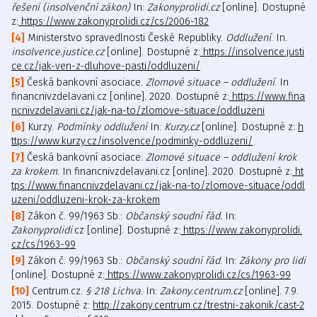
řešení (insolvenční zákon)
In:
Zakonyprolidi.cz
[online]. Dostupné
z:
https://www.zakonyprolidi.cz/cs/2006-182
Ministerstvo spravedlnosti České Republiky.
Oddlužení
. In.
insolvence.justice.cz
[online]. Dostupné z:
https://insolvence.justi
ce.cz/jak-ven-z-dluhove-pasti/oddluzeni/
Česká bankovní asociace.
Zlomové situace – oddlužení
. In
financnivzdelavani.cz [online]. 2020. Dostupné z:
https://www.fina
ncnivzdelavani.cz/jak-na-to/zlomove-situace/oddluzeni
Kurzy.
Podmínky oddlužení
In:
Kurzy.cz
[online]. Dostupné z:
h
ttps://www.kurzy.cz/insolvence/podminky-oddluzeni/
Česká bankovní asociace.
Zlomové situace – oddlužení
krok
za krokem
. In financnivzdelavani.cz [online]. 2020. Dostupné z:
ht
tps://www.financnivzdelavani.cz/jak-na-to/zlomove-situace/oddl
uzeni/oddluzeni-krok-za-krokem
Zákon č. 99/1963 Sb.:
Občanský soudní řád.
In:
Zakonyprolidi
.cz [online]. Dostupné z:
https://www.zakonyprolidi.
cz/cs/1963-99
Zákon č. 99/1963 Sb.:
Občanský soudní řád
. In:
Zákony pro lidi
[online]. Dostupné z:
https://www.zakonyprolidi.cz/cs/1963-99
Centrum.cz.
§ 218 Lichva
. In:
Zakony.centrum.cz
[online]. 7.9.
2015. Dostupné z:
http://zakony.centrum.cz/trestni-zakonik/cast-2